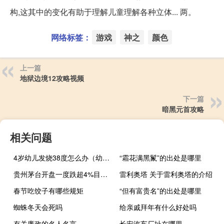
构,这其中的变化有助于理解儿童理解各种立体... 两。
网络标签：
游戏
神之
颜色
上一篇
地狱边境12攻略视频
下一篇
暗黑元首攻略
相关问题
4岁幼儿发烧38度怎么办（幼儿发烧38度怎么办）
“霜花满黑鬣”的出处是哪里
贵州茅台开盘一度跌超4%目前跌幅略有收窄跌3.2%
雷利奥塔 关于雷利奥塔的介绍
春节吃饺子有哪些规矩
“但有富贵名”的出处是哪里
蜘蛛冬天会死吗
给亲戚拜年有什么好处吗
有关廉政的名人名言
长安汽车厂址在哪里