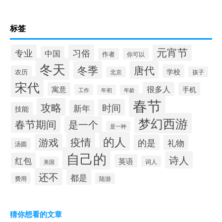
标签
元宵节
专业
习俗
中国
作者
你可以
冬天
冬季
唐代
学校
农历
北京
孩子
宋代
很多人
寓意
手机
工作
年初
年龄
春节
攻略
时间
新年
技能
梦幻西游
春节期间
是一个
是一种
的人
疫情
游戏
的是
礼物
汤圆
自己的
诗人
红包
英语
词人
美国
还不
都是
费用
陆游
猜你想看的文章