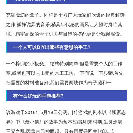
充满魔幻的盒子。同样是个被广大玩家们吹爆的经典解谜
之作,孤静诡异的音乐,稍具年代感的画风让人顿时身临其
境。精密高深的盒子机关与目镜的搭配更是让我佩服设。
一个人可以DIY出哪些有意思的手工?
一个榫卯的小板凳。 结构特别简单,但是需要个人的工作
室,或者也可以去出租的木工工坊。 下面说一下步骤,首先
把需要的材料准备好,我们需要两块作为椅子腿和一...
有什么好玩的手游推荐?
该游戏于2016年5月19日公测。[1] 游戏的剧本以《聊斋志
异》中《聂小倩》的故事为蓝本改编,明末时期,生灵涂炭,
三界之乱,因盘古元神而起。只有再度寻回并封印... [。