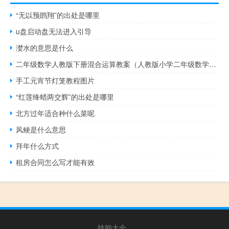
“无以预鹍翔”的出处是哪里
u盘启动盘无法进入引导
漤水的意思是什么
二年级数学人教版下册混合运算教案（人教版小学二年级数学混合运算练习题）
手工元宵节灯笼教程图片
“红莲绛蜡两交辉”的出处是哪里
北方过年适合种什么菜呢
风鲠是什么意思
拜年什么方式
租房合同怎么写才能有效
技能大全