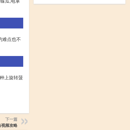
碟瓜,电掌
的难点也不
排种上旋转菠
下一篇
略视频攻略