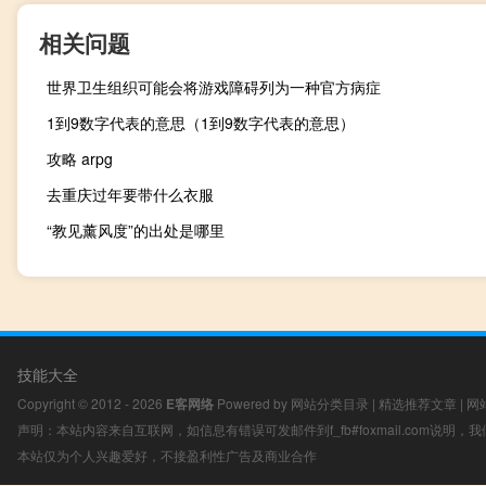
相关问题
世界卫生组织可能会将游戏障碍列为一种官方病症
1到9数字代表的意思（1到9数字代表的意思）
攻略 arpg
去重庆过年要带什么衣服
“教见薰风度”的出处是哪里
技能大全
Copyright © 2012 - 2026
E客网络
Powered by
网站分类目录
|
精选推荐文章
|
网
声明：本站内容来自互联网，如信息有错误可发邮件到f_fb#foxmail.com说明
本站仅为个人兴趣爱好，不接盈利性广告及商业合作