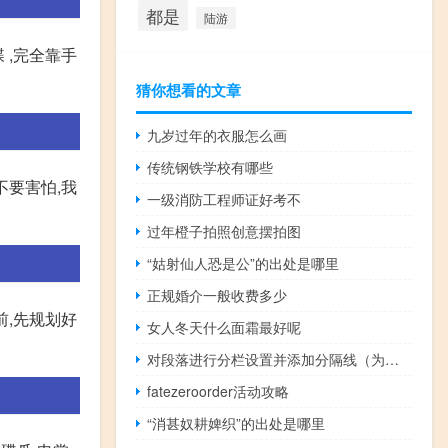
都是
陆游
 ,完全靠手
猜你想看的文章
九岁过年的衣服怎么画
传统钢铁学校有哪些
不要害怕,我
一级消防工程师证好考不
过年橙子拍照创意摆拍图
“姑射仙人恐是公”的出处是哪里
正规婚介一般收费多少
前,先规划好
女人冬天什么面霜最好呢
对段落进行分栏设置并添加分隔线（为正文设置分栏）
fatezeroorder活动攻略
“消甚奴耕婢织”的出处是哪里