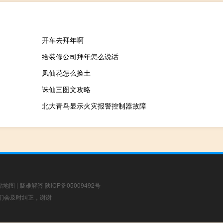
开车去拜年啊
给装修公司拜年怎么说话
凤仙花怎么换土
诛仙三图文攻略
北大青鸟显示火灾报警控制器故障
站地图
|
疑难解答
陕ICP备05009492号
，我们会及时纠正，谢谢