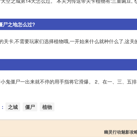
天空之城第14天怎么过。 本关为传送带关卡植物有:三重豌豆,飞
僵尸之地怎么过?
带的关卡,不需要玩家们选择植物哦,一开始来什么就种什么了,这关
飞行小鬼僵尸一出来就不停的用手指将它滑爆。 2、在一、三、五
：
之城
僵尸
植物
幽灵行动魅影攻