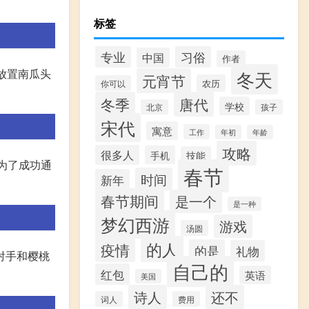
标签
专业
习俗
中国
作者
放置南瓜头
冬天
元宵节
农历
你可以
冬季
唐代
学校
北京
孩子
宋代
寓意
工作
年初
年龄
攻略
很多人
手机
技能
。为了成功通
春节
时间
新年
春节期间
是一个
是一种
梦幻西游
游戏
汤圆
的人
疫情
的是
礼物
射手和樱桃
自己的
红包
英语
美国
诗人
还不
词人
费用