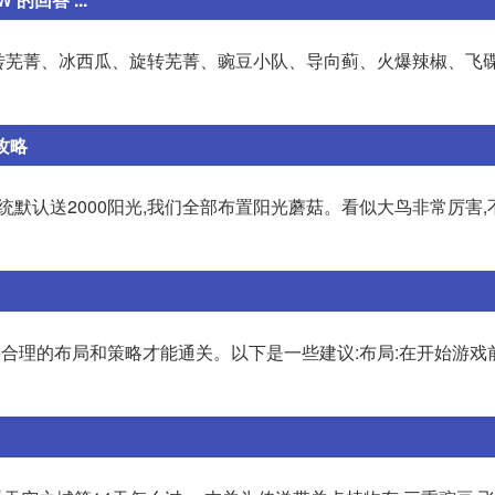
转芜菁、冰西瓜、旋转芜菁、豌豆小队、导向蓟、火爆辣椒、飞碟
攻略
默认送2000阳光,我们全部布置阳光蘑菇。看似大鸟非常厉害,
合理的布局和策略才能通关。以下是一些建议:布局:在开始游戏