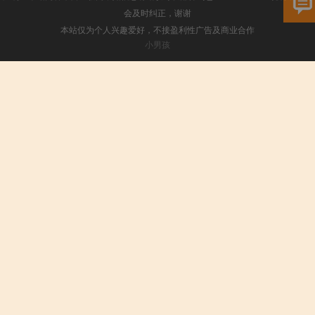
会及时纠正，谢谢
本站仅为个人兴趣爱好，不接盈利性广告及商业合作
小男孩