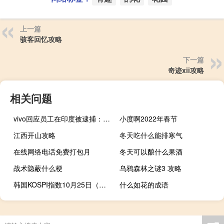
上一篇
骇客回忆攻略
下一篇
奇迹xii攻略
相关问题
vivo回应员工在印度被逮捕：将采取所有可行法律措施应对 到底什么情况呢
小度啊2022年春节
江西开山攻略
冬天吃什么能排寒气
在线网络电话免费打包月
冬天可以酿什么果酒
战术隐蔽什么梗
乌鸦森林之谜3 攻略
韩国KOSPI指数10月25日（周三）收盘下跌20.42点跌幅0.86%报2363.09点
什么如花的成语