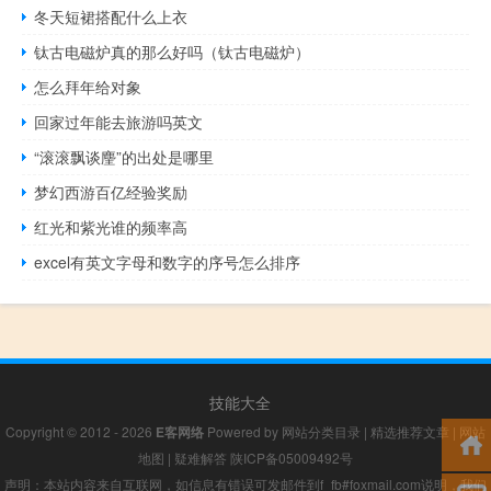
冬天短裙搭配什么上衣
钛古电磁炉真的那么好吗（钛古电磁炉）
怎么拜年给对象
回家过年能去旅游吗英文
“滚滚飘谈麈”的出处是哪里
梦幻西游百亿经验奖励
红光和紫光谁的频率高
excel有英文字母和数字的序号怎么排序
技能大全
Copyright © 2012 - 2026
E客网络
Powered by
网站分类目录
|
精选推荐文章
|
网站
地图
|
疑难解答
陕ICP备05009492号
声明：本站内容来自互联网，如信息有错误可发邮件到f_fb#foxmail.com说明，我们