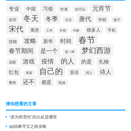
元宵节
专业
习俗
中国
作者
你可以
冬天
冬季
唐代
学校
农历
北京
孩子
宋代
很多人
寓意
手机
工作
年初
年龄
春节
攻略
时间
新年
技能
梦幻西游
春节期间
是一个
是一种
的人
疫情
游戏
的是
礼物
汤圆
自己的
诗人
红包
英语
词人
美国
还不
都是
费用
陆游
猜你想看的文章
“虑为雨雪伤”的出处是哪里
qq炫舞寻宝之路攻略