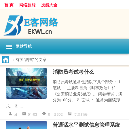
首 页
网络技能
技能大全
网站导航
>
有关“测试”的文章
消防员考试考什么
消防员考试通常包括以下几个部分： 1.
笔试 ： 主要科目为《时事政治》和
《公安消防业务知识》。 闭卷考试，满
分为100分。 2. 面试 ： 通常为面谈形
式。 3. ...
xf
01-03
0
602
文章列表
普通话水平测试信息管理系统