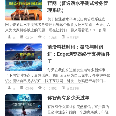
官网（普通话水平测试考务管
理系统）
关于普通话水平测试信息管理系统官
网，普通话水平测试考务管理系统这个很多人还不知道，今天小六
来为大家解答以上的问题，现在让我们一起来看看吧！ 1、如果...
pt
03-24
0
265
文章列表
前沿科技时讯：微软与时俱
进：Edge浏览器终于支持插件
了
每天在我们身边都发生着许多新鲜事，
当下的实时热点，最热话题。我们应该多为自己充电，多掌握些知
识才能让自己见多识广，眼下互联网、科技、数码已经与我们...
ry
03-09
0
852
文章列表
你智商有多少天过年
有没有什么事让你突然相信，富贵真的
是命中注定? 我的一个远房亲戚，年轻