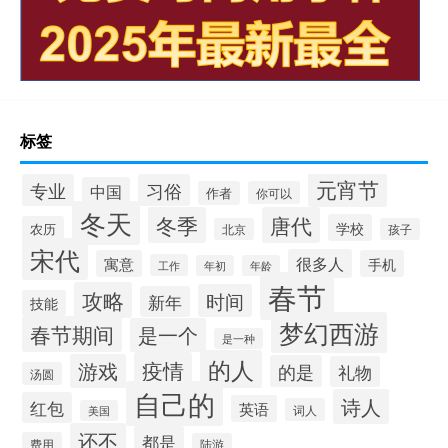
标签
元宵节
专业
习俗
中国
作者
你可以
冬天
冬季
唐代
学校
农历
北京
孩子
宋代
很多人
寓意
手机
工作
年初
年龄
春节
攻略
时间
新年
技能
梦幻西游
春节期间
是一个
是一种
的人
疫情
游戏
的是
礼物
汤圆
自己的
诗人
红包
英语
词人
美国
还不
都是
费用
陆游