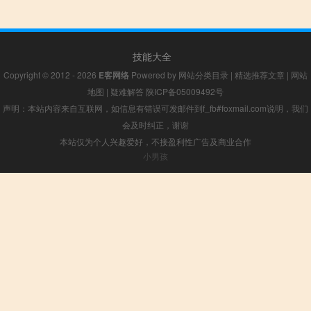
技能大全
Copyright © 2012 - 2026
E客网络
Powered by
网站分类目录
|
精选推荐文章
|
网站
地图
|
疑难解答
陕ICP备05009492号
声明：本站内容来自互联网，如信息有错误可发邮件到f_fb#foxmail.com说明，我们
会及时纠正，谢谢
本站仅为个人兴趣爱好，不接盈利性广告及商业合作
小男孩