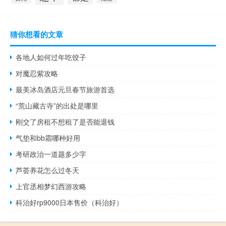
猜你想看的文章
各地人如何过年吃饺子
对魔忍紫攻略
最美冰岛酒店元旦春节旅游首选
“荒山藏古寺”的出处是哪里
刚交了房租不想租了是否能退钱
气垫和bb霜哪种好用
考研政治一道题多少字
芦荟养花怎么过冬天
上官丞相梦幻西游攻略
科治好rp9000日本售价（科治好）