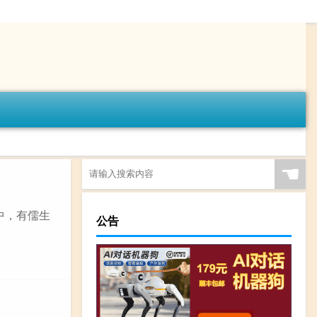
☚
凤中，有儒生
公告