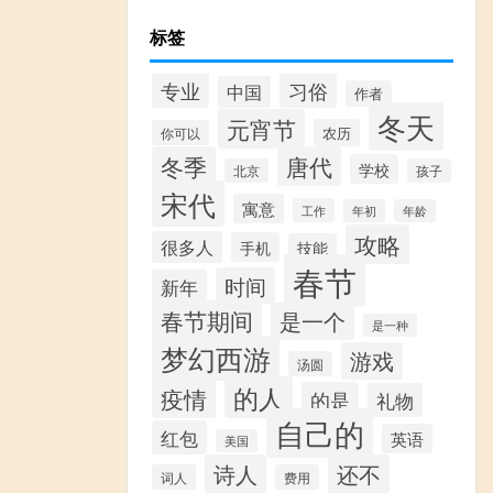
标签
专业
习俗
中国
作者
冬天
元宵节
农历
你可以
冬季
唐代
学校
北京
孩子
宋代
寓意
工作
年初
年龄
攻略
很多人
手机
技能
春节
时间
新年
春节期间
是一个
是一种
梦幻西游
游戏
汤圆
的人
疫情
的是
礼物
自己的
红包
英语
美国
诗人
还不
词人
费用