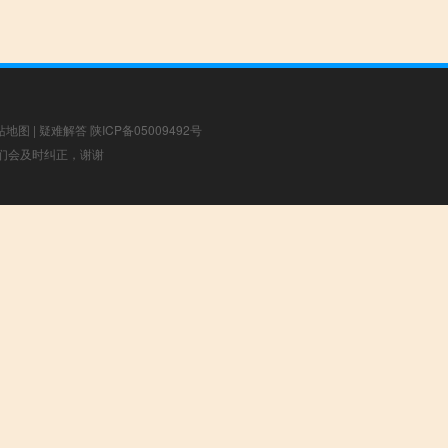
站地图
|
疑难解答
陕ICP备05009492号
，我们会及时纠正，谢谢