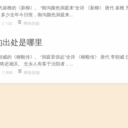
代崔橹的《新柳》。 “御沟颜色洞庭来”全诗 《新柳》 唐代 崔橹
多少去年今日恨，御沟颜色洞庭来...
132
网络技能
的出处是哪里
朝威的《柳毅传》。 “洞庭君俱起”全诗 《柳毅传》 唐代 李朝威
还湘滨。 念乡人有客于泾阳者，...
808
网络技能