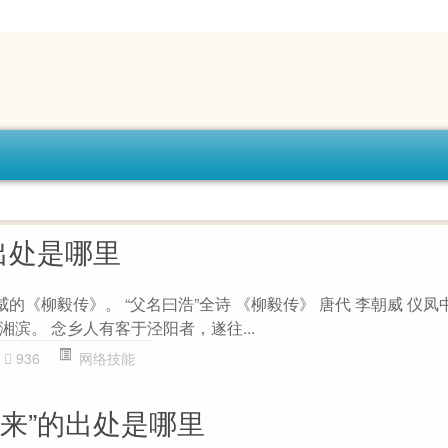
出处是哪里
威的《柳毅传》。 “父名曰浩”全诗 《柳毅传》 唐代 李朝威 仪
滨。 念乡人有客于泾阳者，遂往...
936
网络技能
庭来”的出处是哪里