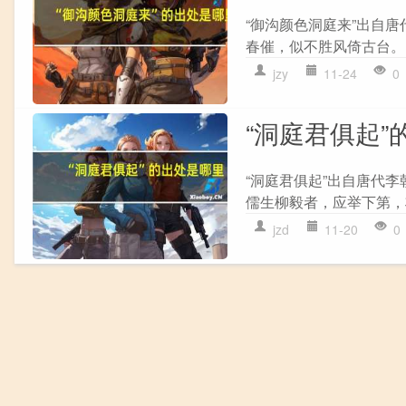
“御沟颜色洞庭来”出自唐
春催，似不胜风倚古台。 
jzy
11-24
0
“洞庭君俱起”
“洞庭君俱起”出自唐代李
儒生柳毅者，应举下第，将
jzd
11-20
0