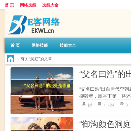
首 页
网络技能
技能大全
首 页
网络技能
技能大全
>
有关“洞庭”的文章
“父名曰浩”的
“父名曰浩”出自唐代李朝
柳毅者，应举下第，将还湘
jzf
11-24
0
“御沟颜色洞