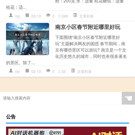
粉：200克 水：适量 桂花糖馅：适量
桂花：适...
njy
02-13
0
349
文章列表
南京小区春节附近哪里好玩
下面围绕“南京小区春节附近哪里好
玩”主题解决网友的困惑 春节期间，南
京有哪些景区可以游玩? 南京是一个文
化历史悠久的城市，同时也有很多著名
的景区。除了...
njx
02-13
0
33
文章列表
☚
公告