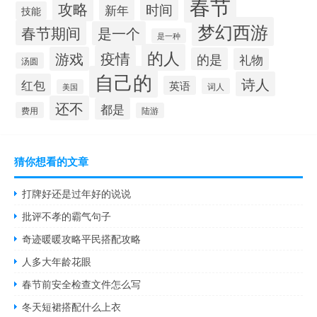
春节
攻略
时间
新年
技能
梦幻西游
春节期间
是一个
是一种
的人
疫情
游戏
的是
礼物
汤圆
自己的
诗人
红包
英语
词人
美国
还不
都是
费用
陆游
猜你想看的文章
打牌好还是过年好的说说
批评不孝的霸气句子
奇迹暖暖攻略平民搭配攻略
人多大年龄花眼
春节前安全检查文件怎么写
冬天短裙搭配什么上衣