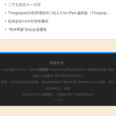
二千九百五十一大写
Things(ipad日程管理软件) V2.2.3 for iPad 越狱版（Things(ipad日程管理软件) V2.2.3 for iPad 越狱版功能简介）
杭州必买10大年货有哪些
“明仲季蒙”的出处是哪里
技能大全
Copyright © 2012 - 2026
E客网络
Powered by
网站分类目录
|
精选推荐文章
|
网站
地图
|
疑难解答
陕ICP备05009492号
声明：本站内容来自互联网，如信息有错误可发邮件到f_fb#foxmail.com说明，我们
会及时纠正，谢谢
本站仅为个人兴趣爱好，不接盈利性广告及商业合作
小男孩