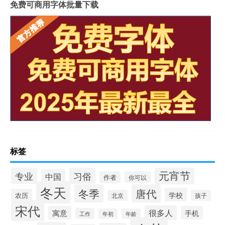
免费可商用字体批量下载
标签
元宵节
专业
习俗
中国
作者
你可以
冬天
冬季
唐代
学校
农历
北京
孩子
宋代
很多人
寓意
手机
工作
年初
年龄