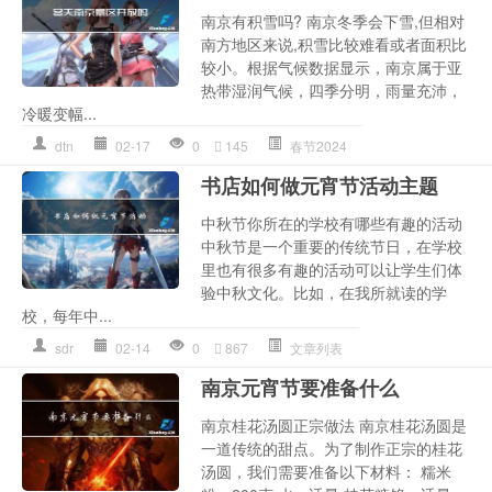
南京有积雪吗? 南京冬季会下雪,但相对
南方地区来说,积雪比较难看或者面积比
较小。根据气候数据显示，南京属于亚
热带湿润气候，四季分明，雨量充沛，
冷暖变幅...
dtn
02-17
0
145
春节2024
书店如何做元宵节活动主题
中秋节你所在的学校有哪些有趣的活动
中秋节是一个重要的传统节日，在学校
里也有很多有趣的活动可以让学生们体
验中秋文化。比如，在我所就读的学
校，每年中...
sdr
02-14
0
867
文章列表
南京元宵节要准备什么
南京桂花汤圆正宗做法 南京桂花汤圆是
一道传统的甜点。为了制作正宗的桂花
汤圆，我们需要准备以下材料： 糯米