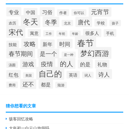
元宵节
专业
习俗
中国
作者
你可以
冬天
冬季
唐代
学校
农历
北京
孩子
宋代
很多人
寓意
手机
工作
年初
年龄
春节
攻略
时间
新年
技能
梦幻西游
春节期间
是一个
是一种
的人
疫情
游戏
的是
礼物
汤圆
自己的
诗人
红包
英语
词人
美国
还不
都是
费用
陆游
猜你想看的文章
骇客回忆攻略
大年初一白云山放假吗