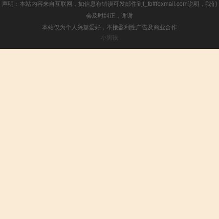
声明：本站内容来自互联网，如信息有错误可发邮件到f_fb#foxmail.com说明，我们
会及时纠正，谢谢
本站仅为个人兴趣爱好，不接盈利性广告及商业合作
小男孩