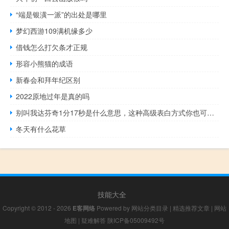
“端是银潢一派”的出处是哪里
梦幻西游109满机缘多少
借钱怎么打欠条才正规
形容小熊猫的成语
新春会和拜年纪区别
2022原地过年是真的吗
别叫我达芬奇1分17秒是什么意思，这种高级表白方式你也可以用用什么梗
冬天有什么花草
技能大全
Copyright © 2012 - 2026
E客网络
Powered by
网站分类目录
|
精选推荐文章
|
网站
地图
|
疑难解答
陕ICP备05009492号