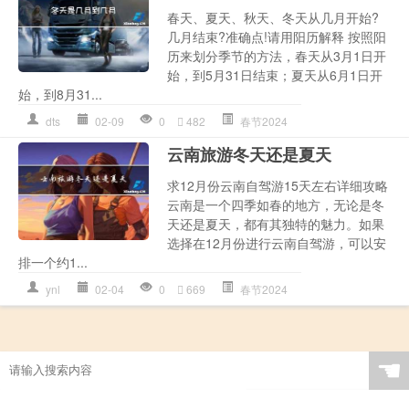
春天、夏天、秋天、冬天从几月开始?
几月结束?准确点!请用阳历解释 按照阳
历来划分季节的方法，春天从3月1日开
始，到5月31日结束；夏天从6月1日开
始，到8月31...
dts
02-09
0
482
春节2024
云南旅游冬天还是夏天
求12月份云南自驾游15天左右详细攻略
云南是一个四季如春的地方，无论是冬
天还是夏天，都有其独特的魅力。如果
选择在12月份进行云南自驾游，可以安
排一个约1...
ynl
02-04
0
669
春节2024
☚