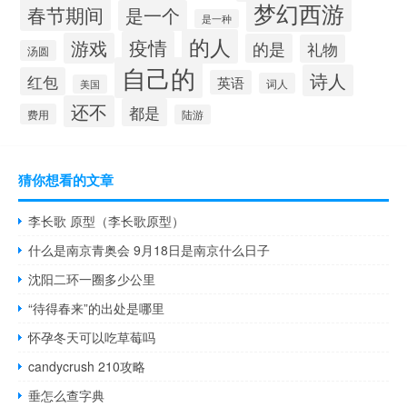
梦幻西游
春节期间
是一个
是一种
的人
疫情
游戏
的是
礼物
汤圆
自己的
诗人
红包
英语
词人
美国
还不
都是
费用
陆游
猜你想看的文章
李长歌 原型（李长歌原型）
什么是南京青奥会 9月18日是南京什么日子
沈阳二环一圈多少公里
“待得春来”的出处是哪里
怀孕冬天可以吃草莓吗
candycrush 210攻略
垂怎么查字典