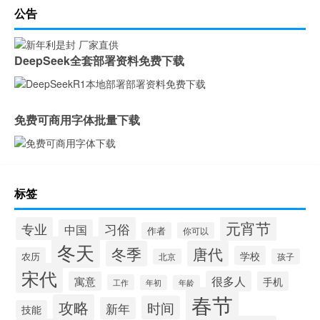
公告
DeepSeek全套部署资料免费下载
免费可商用字体批量下载
标签
元宵节
专业
习俗
中国
作者
你可以
冬天
冬季
唐代
学校
农历
北京
孩子
宋代
很多人
寓意
手机
工作
年初
年龄
春节
攻略
时间
新年
技能