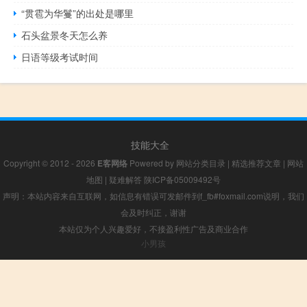
“贯雹为华鬘”的出处是哪里
石头盆景冬天怎么养
日语等级考试时间
技能大全
Copyright © 2012 - 2026
E客网络
Powered by
网站分类目录
|
精选推荐文章
|
网站
地图
|
疑难解答
陕ICP备05009492号
声明：本站内容来自互联网，如信息有错误可发邮件到f_fb#foxmail.com说明，我们
会及时纠正，谢谢
本站仅为个人兴趣爱好，不接盈利性广告及商业合作
小男孩