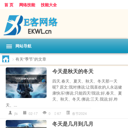
首 页
网络技能
技能大全
网站导航
>
有关“季节”的文章
今天是秋天的冬天
四天.春天、夏天、秋天、冬天那一天
呢? 原文:我对佛说:让我喜欢的人永远健
康快乐!佛说:只能四天!我说:好,春天、夏
天、秋天、冬天.佛说:三天.我说:好,昨
天、...
jts
02-17
0
67
春节2024
冬天是几月到几月