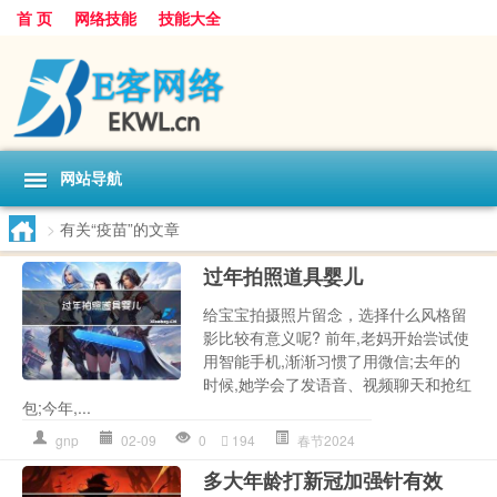
首 页
网络技能
技能大全
网站导航
>
有关“疫苗”的文章
过年拍照道具婴儿
给宝宝拍摄照片留念，选择什么风格留
影比较有意义呢? 前年,老妈开始尝试使
用智能手机,渐渐习惯了用微信;去年的
时候,她学会了发语音、视频聊天和抢红
包;今年,...
gnp
02-09
0
194
春节2024
多大年龄打新冠加强针有效