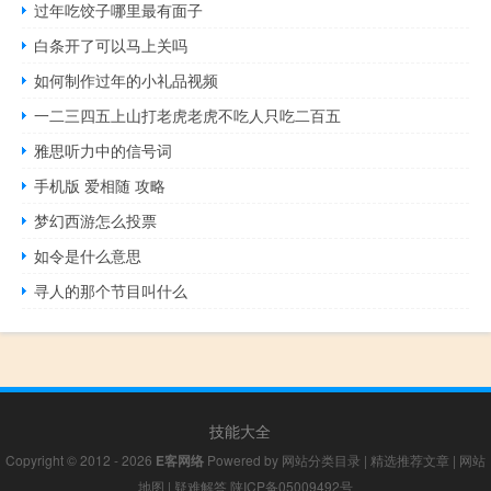
过年吃饺子哪里最有面子
白条开了可以马上关吗
如何制作过年的小礼品视频
一二三四五上山打老虎老虎不吃人只吃二百五
雅思听力中的信号词
手机版 爱相随 攻略
梦幻西游怎么投票
如令是什么意思
寻人的那个节目叫什么
技能大全
Copyright © 2012 - 2026
E客网络
Powered by
网站分类目录
|
精选推荐文章
|
网站
地图
|
疑难解答
陕ICP备05009492号