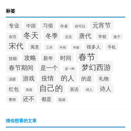
标签
元宵节
专业
习俗
中国
作者
你可以
冬天
冬季
唐代
学校
农历
北京
孩子
宋代
很多人
寓意
手机
工作
年初
年龄
春节
攻略
时间
新年
技能
梦幻西游
春节期间
是一个
是一种
的人
疫情
游戏
的是
礼物
汤圆
自己的
诗人
红包
英语
词人
美国
还不
都是
费用
陆游
猜你想看的文章