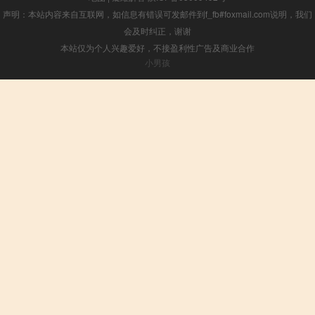
声明：本站内容来自互联网，如信息有错误可发邮件到f_fb#foxmail.com说明，我们
会及时纠正，谢谢
本站仅为个人兴趣爱好，不接盈利性广告及商业合作
小男孩