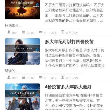
乙肝大三阳可以打新冠疫苗吗？ 乙肝大
三阳患者如果肝功能正常、腹部彩超正
常，一般是可以打新冠疫苗的。乙肝大
三阳通常指的是乙肝表面抗原阳性，乙
肝病毒是...
ddn
02-09
0
375
春节2024
多大年纪可以打四价疫苗
多大年纪可以打四价疫苗 许多人对于何
时适合接种四价疫苗存在疑惑。首先，
我们需要纠正一个说法，那就是“40岁
为什么不建议打四价”。这种说法其实是
错误的，...
ddn
02-07
0
417
春节2024
4价疫苗多大年龄大最好
打四价疫苗前注意事项 在接种4价疫苗
之前，有一些注意事项需要注意。首
先，作为HPV疫苗的一种，接种前需要