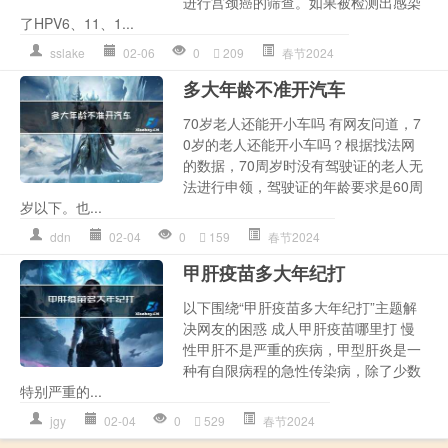
进行宫颈癌的筛查。如果被检测出感染
了HPV6、11、1...
sslake
02-06
0
209
春节2024
多大年龄不准开汽车
70岁老人还能开小车吗 有网友问道，7
0岁的老人还能开小车吗？根据找法网
的数据，70周岁时没有驾驶证的老人无
法进行申领，驾驶证的年龄要求是60周
岁以下。也...
ddn
02-04
0
159
春节2024
甲肝疫苗多大年纪打
以下围绕“甲肝疫苗多大年纪打”主题解
决网友的困惑 成人甲肝疫苗哪里打 慢
性甲肝不是严重的疾病，甲型肝炎是一
种有自限病程的急性传染病，除了少数
特别严重的...
jgy
02-04
0
529
春节2024