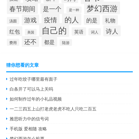
梦幻西游
春节期间
是一个
是一种
的人
疫情
游戏
的是
礼物
汤圆
自己的
诗人
红包
英语
词人
美国
还不
都是
费用
陆游
猜你想看的文章
过年吃饺子哪里最有面子
白条开了可以马上关吗
如何制作过年的小礼品视频
一二三四五上山打老虎老虎不吃人只吃二百五
雅思听力中的信号词
手机版 爱相随 攻略
梦幻西游怎么投票