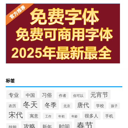
标签
元宵节
专业
习俗
中国
作者
你可以
冬天
冬季
唐代
学校
农历
北京
孩子
宋代
很多人
寓意
手机
工作
年初
年龄
春节
攻略
时间
新年
技能