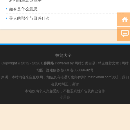
如令是什么意思
寻人的那个节目叫什么
技能大全
Copyright © 2012 - 2026
E客网络
Powered by
网站分类目录
|
精选推荐文章
|
网站
地图
|
疑难解答
陕ICP备05009492号
声明：本站内容来自互联网，如信息有错误可发邮件到f_fb#foxmail.com说明，我们
会及时纠正，谢谢
本站仅为个人兴趣爱好，不接盈利性广告及商业合作
小男孩