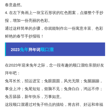
春意盎然。
4. 在左下角画上一块宝石形状的红色图案，点缀整个手抄
报，增加一份亮丽的色彩。
通过这样简单的步骤，你就能制作出一份寓意丰富、色彩
鲜艳的春节手抄报啦！
兔年
顺口溜
2023
拜年词
在2023年迎来兔年之际，念一段有趣的顺口溜给亲朋好友
拜年吧：
兔耳长长，招运进宝；兔眼圆圆，风光无限；兔腿蹦蹦，
事业上冲；兔尾短短，烦脑不见；兔身白白，鸿运不停；
兔舌舔舔，新年快乐，万事如意。
这段顺口溜通过对兔子特点的描绘，将吉祥、好运和幸福