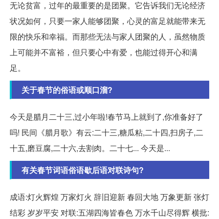
无论贫富，过年的最重要的是团聚。它告诉我们无论经济
状况如何，只要一家人能够团聚，心灵的富足就能带来无
限的快乐和幸福。而那些无法与家人团聚的人，虽然物质
上可能并不富裕，但只要心中有爱，也能过得开心和满
足。
关于春节的俗语或顺口溜?
今天是腊月二十三,过小年啦!春节马上就到了,你准备好了
吗! 民间《腊月歌》有云:二十三,糖瓜粘,二十四,扫房子,二
十五,磨豆腐,二十六,去割肉。二十七... 今天是...
有关春节词语俗语歇后语对联诗句?
成语:灯火辉煌 万家灯火 辞旧迎新 春回大地 万象更新 张灯
结彩 岁岁平安 对联:五湖四海皆春色 万水千山尽得辉 横批: