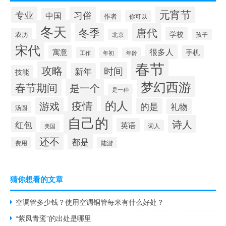
元宵节
专业
习俗
中国
作者
你可以
冬天
冬季
唐代
学校
农历
北京
孩子
宋代
很多人
寓意
手机
工作
年初
年龄
春节
攻略
时间
新年
技能
梦幻西游
春节期间
是一个
是一种
的人
疫情
游戏
的是
礼物
汤圆
自己的
诗人
红包
英语
词人
美国
还不
都是
费用
陆游
猜你想看的文章
空调管多少钱？使用空调铜管每米有什么好处？
“紫凤青鸾”的出处是哪里