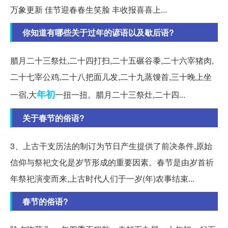
万象更新 佳节迎春春生笑脸 丰收报喜喜上...
你知道有哪些关于过年的谚语以及歇后语?
腊月二十三祭灶,二十四打扫,二十五碾谷黍,二十六宰猪肉,
二十七宰公鸡,二十八把面儿发,二十九蒸馒首,三十晚上坐
年初
一宿,大
一扭一扭。腊月二十三祭灶,二十四...
关于春节的俗语?
3、上古干支历法的制订为节日产生提供了前决条件,原始
信仰与祭祀文化是岁节形成的重要因素。春节是由岁首祈
年祭祀演变而来,上古时代人们于一岁(年)农事结束...
春节的俗语?