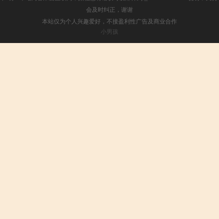
会及时纠正，谢谢
本站仅为个人兴趣爱好，不接盈利性广告及商业合作
小男孩