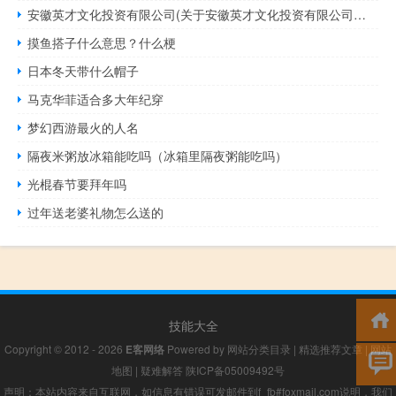
安徽英才文化投资有限公司(关于安徽英才文化投资有限公司简述)
摸鱼搭子什么意思？什么梗
日本冬天带什么帽子
马克华菲适合多大年纪穿
梦幻西游最火的人名
隔夜米粥放冰箱能吃吗（冰箱里隔夜粥能吃吗）
光棍春节要拜年吗
过年送老婆礼物怎么送的
技能大全
Copyright © 2012 - 2026
E客网络
Powered by
网站分类目录
|
精选推荐文章
|
网站
地图
|
疑难解答
陕ICP备05009492号
声明：本站内容来自互联网，如信息有错误可发邮件到f_fb#foxmail.com说明，我们