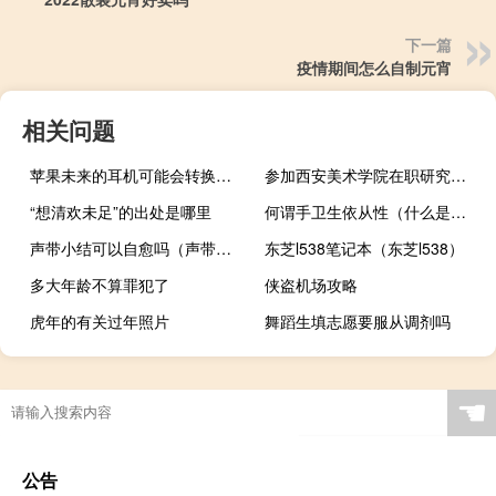
下一篇
疫情期间怎么自制元宵
相关问题
苹果未来的耳机可能会转换成扬声器并具有更好的声音隔离
参加西安美术学院在职研究生考试科目
“想清欢未足”的出处是哪里
何谓手卫生依从性（什么是手卫生依从性）
声带小结可以自愈吗（声带小结）
东芝l538笔记本（东芝l538）
多大年龄不算罪犯了
侠盗机场攻略
虎年的有关过年照片
舞蹈生填志愿要服从调剂吗
☚
公告