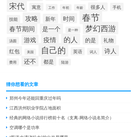
宋代
很多人
寓意
手机
工作
年初
年龄
春节
攻略
时间
新年
技能
梦幻西游
春节期间
是一个
是一种
的人
疫情
游戏
的是
礼物
汤圆
自己的
诗人
红包
英语
词人
美国
还不
都是
费用
陆游
猜你想看的文章
郑州今年还能回重庆过年吗
江西洪州职业学院占地面积
经典的网络小说排行榜前十名（支离-网络小说名简介）
空调哪个是功率
“瓶添水满浇松大”的出处是哪里