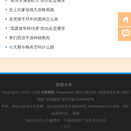
史上坑爹游戏九攻略视频
老虎握手拜年的图画怎么画
“霜露敛华秋结果”的出处是哪里
梦幻西游手游种植教程
小天鹅今晚有空吗什么梗
技能大全
Copyright © 2012 - 2026
E客网络
Powered by
网站分类目录
|
精选推荐文章
|
网站
地图
|
疑难解答
陕ICP备05009492号
声明：本站内容来自互联网，如信息有错误可发邮件到f_fb#foxmail.com说明，我们
会及时纠正，谢谢
本站仅为个人兴趣爱好，不接盈利性广告及商业合作
小男孩