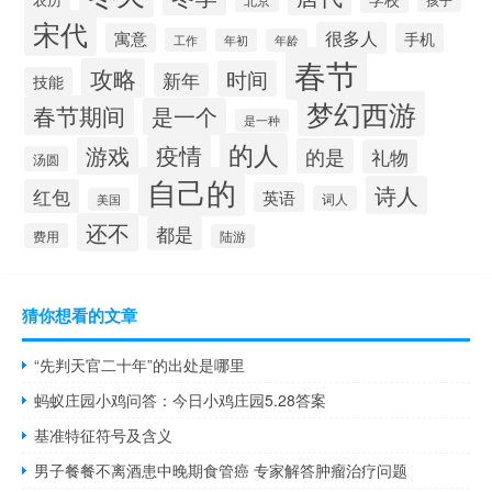
宋代
很多人
寓意
手机
工作
年初
年龄
春节
攻略
时间
新年
技能
梦幻西游
春节期间
是一个
是一种
的人
疫情
游戏
的是
礼物
汤圆
自己的
诗人
红包
英语
词人
美国
还不
都是
费用
陆游
猜你想看的文章
“先判天官二十年”的出处是哪里
蚂蚁庄园小鸡问答：今日小鸡庄园5.28答案
基准特征符号及含义
男子餐餐不离酒患中晚期食管癌 专家解答肿瘤治疗问题