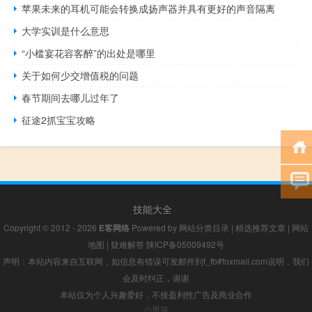
苹果未来的耳机可能会转换成扬声器并具有更好的声音隔离
大学实训是什么意思
“小槛宴花容客醉”的出处是哪里
关于如何少交增值税的问题
春节期间去哪儿过年了
征途2抓宝宝攻略
技能大全
Copyright © 2012 - 2026
E客网络
Powered by
网站分类目录
|
精选推荐文章
|
网站
地图
|
疑难解答
陕ICP备05009492号
声明：本站内容来自互联网，如信息有错误可发邮件到f_fb#foxmail.com说明，我们
会及时纠正，谢谢
本站仅为个人兴趣爱好，不接盈利性广告及商业合作
小男孩