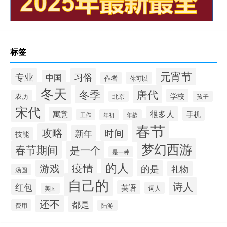
标签
元宵节
专业
习俗
中国
作者
你可以
冬天
冬季
唐代
学校
农历
北京
孩子
宋代
很多人
寓意
手机
工作
年初
年龄
春节
攻略
时间
新年
技能
梦幻西游
春节期间
是一个
是一种
的人
疫情
游戏
的是
礼物
汤圆
自己的
诗人
红包
英语
词人
美国
还不
都是
费用
陆游