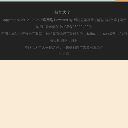
技能大全
Copyright © 2012 - 2026
E客网络
Powered by
网站分类目录
|
精选推荐文章
|
网站
地图
|
疑难解答
陕ICP备05009492号
声明：本站内容来自互联网，如信息有错误可发邮件到f_fb#foxmail.com说明，我们
会及时纠正，谢谢
本站仅为个人兴趣爱好，不接盈利性广告及商业合作
小男孩