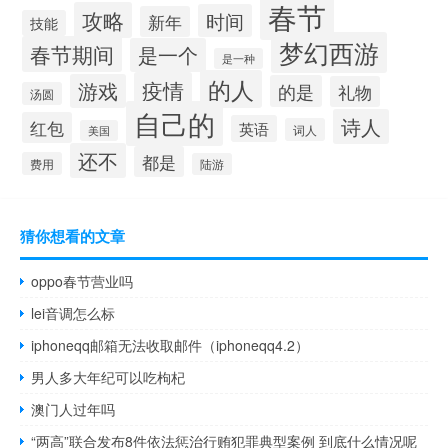
春节
攻略
时间
新年
技能
梦幻西游
春节期间
是一个
是一种
的人
疫情
游戏
的是
礼物
汤圆
自己的
诗人
红包
英语
词人
美国
还不
都是
费用
陆游
猜你想看的文章
oppo春节营业吗
lei音调怎么标
iphoneqq邮箱无法收取邮件（iphoneqq4.2）
男人多大年纪可以吃枸杞
澳门人过年吗
“两高”联合发布8件依法惩治行贿犯罪典型案例 到底什么情况呢