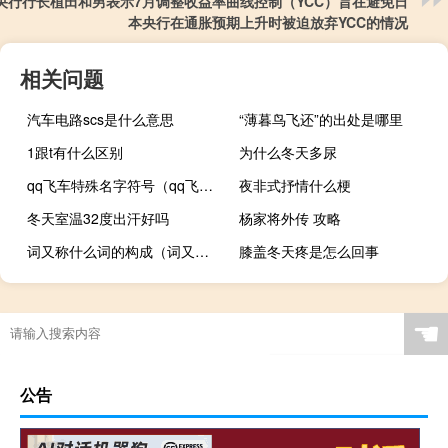
央行行长植田和男表示7月调整收益率曲线控制（YCC）旨在避免日
本央行在通胀预期上升时被迫放弃YCC的情况
相关问题
汽车电路scs是什么意思
“薄暮鸟飞还”的出处是哪里
1跟t有什么区别
为什么冬天多尿
qq飞车特殊名字符号（qq飞车名字合法符号）
夜非式抒情什么梗
冬天室温32度出汗好吗
杨家将外传 攻略
词又称什么词的构成（词又称什么词）
膝盖冬天疼是怎么回事
☚
公告