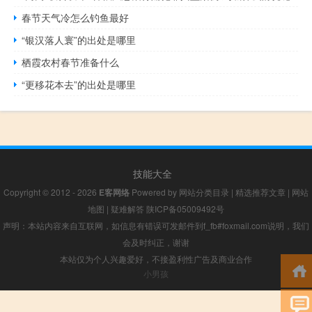
春节天气冷怎么钓鱼最好
“银汉落人寰”的出处是哪里
栖霞农村春节准备什么
“更移花本去”的出处是哪里
技能大全
Copyright © 2012 - 2026
E客网络
Powered by
网站分类目录
|
精选推荐文章
|
网站
地图
|
疑难解答
陕ICP备05009492号
声明：本站内容来自互联网，如信息有错误可发邮件到f_fb#foxmail.com说明，我们
会及时纠正，谢谢
本站仅为个人兴趣爱好，不接盈利性广告及商业合作
小男孩