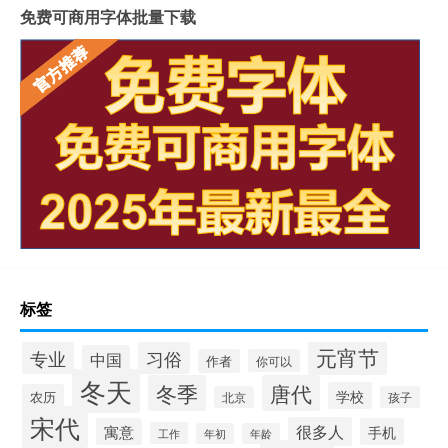
免费可商用字体批量下载
标签
元宵节
专业
习俗
中国
作者
你可以
冬天
冬季
唐代
学校
农历
北京
孩子
宋代
很多人
寓意
手机
工作
年初
年龄