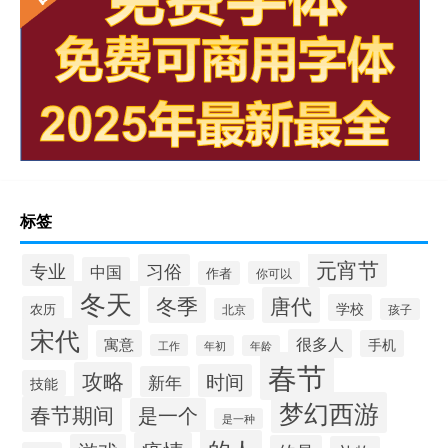
标签
元宵节
专业
习俗
中国
作者
你可以
冬天
冬季
唐代
学校
农历
北京
孩子
宋代
很多人
寓意
手机
工作
年初
年龄
春节
攻略
时间
新年
技能
梦幻西游
春节期间
是一个
是一种