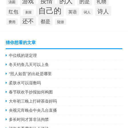
的人
疫情
游戏
的是
礼物
汤圆
自己的
诗人
红包
英语
词人
美国
还不
都是
费用
陆游
猜你想看的文章
中位线的逆定理
冬天钓鱼几天可以上鱼
“照人如昔”的出处是哪里
柔肤水可以湿敷吗
春节联欢手抄报如何构图
大年初三晚上打碎茶壶好吗
央视元宵晚会中央几台直播
多长时间才算非法拘禁