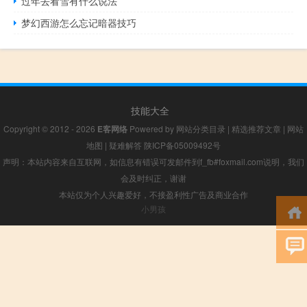
过年去看雪有什么说法
梦幻西游怎么忘记暗器技巧
技能大全
Copyright © 2012 - 2026
E客网络
Powered by
网站分类目录
|
精选推荐文章
|
网站
地图
|
疑难解答
陕ICP备05009492号
声明：本站内容来自互联网，如信息有错误可发邮件到f_fb#foxmail.com说明，我们
会及时纠正，谢谢
本站仅为个人兴趣爱好，不接盈利性广告及商业合作
小男孩