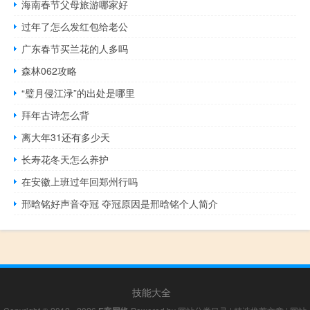
海南春节父母旅游哪家好
过年了怎么发红包给老公
广东春节买兰花的人多吗
森林062攻略
“璧月侵江渌”的出处是哪里
拜年古诗怎么背
离大年31还有多少天
长寿花冬天怎么养护
在安徽上班过年回郑州行吗
邢晗铭好声音夺冠 夺冠原因是邢晗铭个人简介
技能大全