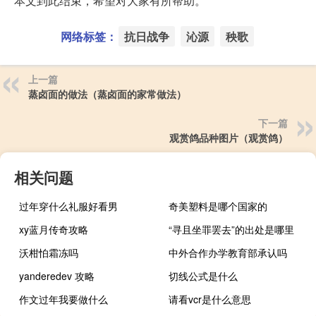
本文到此结束，希望对大家有所帮助。
网络标签：
抗日战争
沁源
秧歌
上一篇
蒸卤面的做法（蒸卤面的家常做法）
下一篇
观赏鸽品种图片（观赏鸽）
相关问题
过年穿什么礼服好看男
奇美塑料是哪个国家的
xy蓝月传奇攻略
“寻且坐罪罢去”的出处是哪里
沃柑怕霜冻吗
中外合作办学教育部承认吗
yanderedev 攻略
切线公式是什么
作文过年我要做什么
请看vcr是什么意思