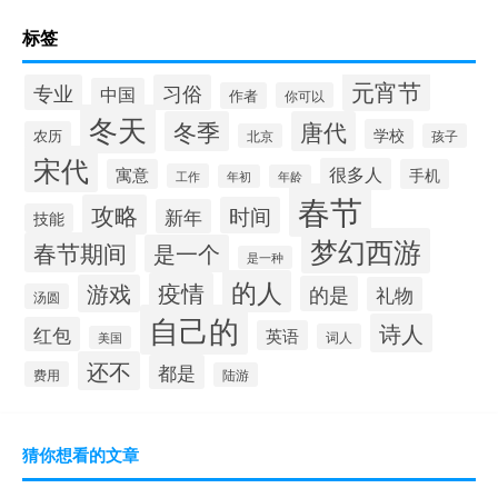
标签
元宵节
专业
习俗
中国
作者
你可以
冬天
冬季
唐代
学校
农历
北京
孩子
宋代
很多人
寓意
手机
工作
年初
年龄
春节
攻略
时间
新年
技能
梦幻西游
春节期间
是一个
是一种
的人
疫情
游戏
的是
礼物
汤圆
自己的
诗人
红包
英语
词人
美国
还不
都是
费用
陆游
猜你想看的文章