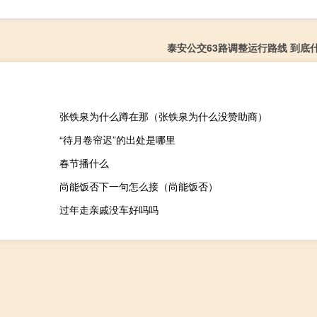
泰安公交63路调整运行路线 到底
张铁泉为什么蹲在那（张铁泉为什么没赞助商）
“待月卷帘迟”的出处是哪里
春节播什么
尚能饭否下一句怎么接（尚能饭否）
过年走亲戚没车好吗吗