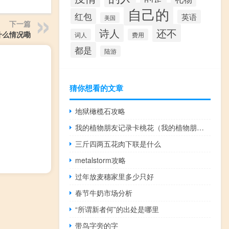
自己的
红包
英语
美国
下一篇
诗人
还不
什么情况嘞
词人
费用
都是
陆游
猜你想看的文章
地狱橄榄石攻略
我的植物朋友记录卡桃花（我的植物朋友记录卡）
三斤四两五花肉下联是什么
metalstorm攻略
过年放麦穗家里多少只好
春节牛奶市场分析
“所谓新者何”的出处是哪里
带鸟字旁的字