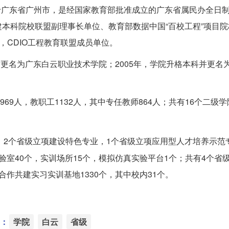
sity）坐落于广东省广州市，是经国家教育部批准成立的广东省属民办全
本科院校联盟副理事长单位、教育部数据中国“百校工程”项目院
，CDIO工程教育联盟成员单位。
后更名为广东白云职业技术学院；2005年，学院升格本科并更名
8969人，教职工1132人，其中专任教师864人；共有16个二级学
、2个省级立项建设特色专业，1个省级立项应用型人才培养示范
室40个，实训场所15个，模拟仿真实验平台1个；共有4个省
作共建实习实训基地1330个，其中校内31个。
：
学院
白云
省级