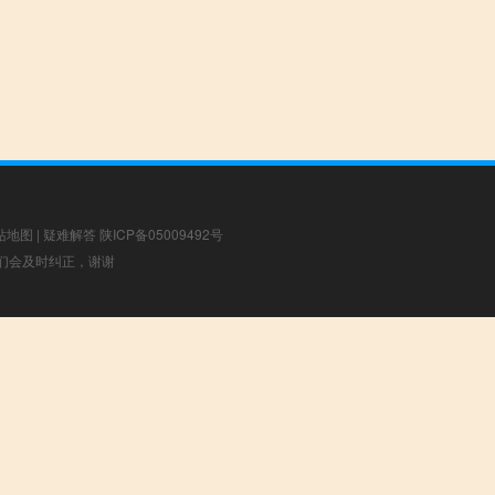
站地图
|
疑难解答
陕ICP备05009492号
，我们会及时纠正，谢谢