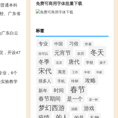
免费可商用字体批量下载
日制普通本科
校、广东省
标签
为广东白云
专业
习俗
中国
作者
冬天
元宵节
院，开设47
农历
你可以
冬季
唐代
学校
北京
孩子
宋代
寓意
专业，6个
工作
年初
年龄
攻略
很多人
手机
级实验教学
技能
春节
时间
新年
春节期间
是一个
是一种
梦幻西游
游戏
汤圆
的人
疫情
的是
礼物