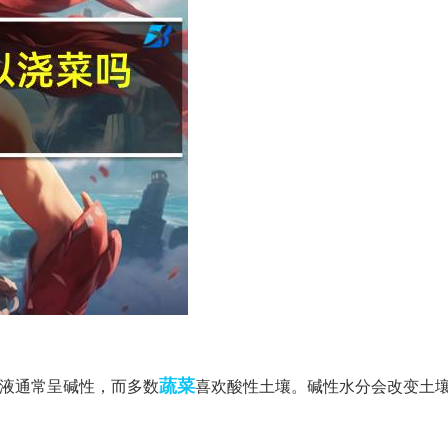
蔬菜
衣液通常呈碱性，而多数
喜欢酸性土壤。碱性水分会改变土