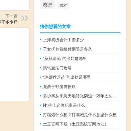
都是
陆游
下一篇
等于多少斤
猜你想看的文章
上海初级会计工资多少
子女抚养费给付期限是多久
“莫莫葛藟”的出处是哪里
腾讯魔法门攻略
“琼馔荐芝苗”的出处是哪里
龙战于野魔兽攻略
多少事从来急天地转光阴迫一万年太久只争朝夕的意思
N1护士岗位职责是什么
打嘴炮什么梗？打嘴炮是什么意思什么梗
土豆官网下载（土豆系统官网地址）