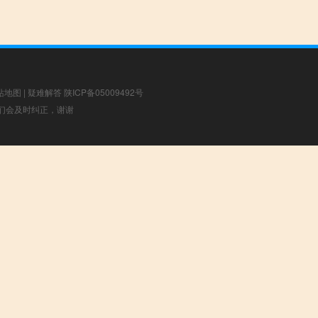
站地图
|
疑难解答
陕ICP备05009492号
，我们会及时纠正，谢谢