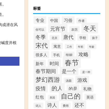
害。
标签
性。
专业
习俗
中国
作者
构成潜在风
冬天
元宵节
农历
你可以
冬季
唐代
学校
北京
孩子
酸碱度并根
宋代
寓意
工作
年初
年龄
攻略
很多人
手机
技能
春节
时间
新年
春节期间
是一个
是一种
梦幻西游
游戏
汤圆
的人
疫情
的是
礼物
自己的
红包
英语
美国
诗人
还不
词人
费用