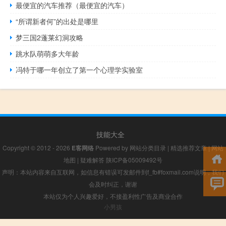
最便宜的汽车推荐（最便宜的汽车）
“所谓新者何”的出处是哪里
梦三国2蓬莱幻洞攻略
跳水队萌萌多大年龄
冯特于哪一年创立了第一个心理学实验室
技能大全
Copyright © 2012 - 2026
E客网络
Powered by
网站分类目录
|
精选推荐文章
|
网站
地图
|
疑难解答
陕ICP备05009492号
声明：本站内容来自互联网，如信息有错误可发邮件到f_fb#foxmail.com说明，我们
会及时纠正，谢谢
本站仅为个人兴趣爱好，不接盈利性广告及商业合作
小男孩