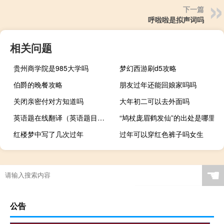
下一篇
呼啦啦是拟声词吗
相关问题
贵州商学院是985大学吗
梦幻西游刷d5攻略
伯爵的晚餐攻略
朋友过年还能回娘家吗吗
关闭亲密付对方知道吗
大年初二可以去外面吗
英语题在线翻译（英语题目在线回答）
“鸠杖庞眉鹤发仙”的出处是哪里
红楼梦中写了几次过年
过年可以穿红色裤子吗女生
☚
公告