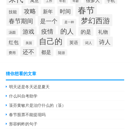
很多人
寓意
手机
工作
年初
年龄
春节
攻略
时间
新年
技能
梦幻西游
春节期间
是一个
是一种
的人
疫情
游戏
的是
礼物
汤圆
自己的
诗人
红包
英语
词人
美国
还不
都是
费用
陆游
猜你想看的文章
明天还是冬天还是夏天
什么叫自考助学
箓芬黄敏片是治疗什么的（箓）
春节股票不能提现吗
形容蚂蚱的句子