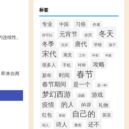
标签
专业
习俗
中国
作者
冬天
元宵节
农历
你可以
的连续性。
冬季
唐代
学校
北京
孩子
宋代
寓意
工作
年初
年龄
攻略
很多人
手机
技能
春节
，即来自两
时间
新年
春节期间
是一个
是一种
梦幻西游
游戏
汤圆
的人
疫情
的是
礼物
自己的
红包
英语
美国
诗人
还不
词人
费用