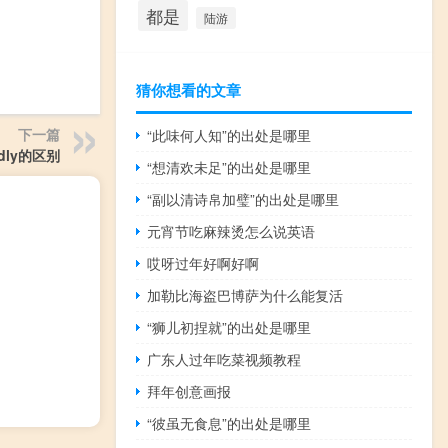
都是
陆游
猜你想看的文章
下一篇
“此味何人知”的出处是哪里
pidly的区别
“想清欢未足”的出处是哪里
“副以清诗帛加璧”的出处是哪里
元宵节吃麻辣烫怎么说英语
哎呀过年好啊好啊
加勒比海盗巴博萨为什么能复活
“狮儿初捏就”的出处是哪里
广东人过年吃菜视频教程
拜年创意画报
“彼虽无食息”的出处是哪里