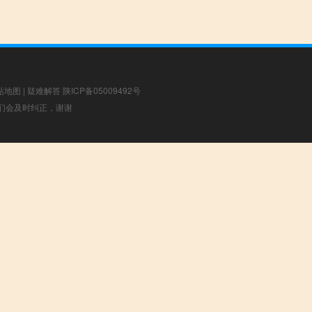
站地图
|
疑难解答
陕ICP备05009492号
，我们会及时纠正，谢谢