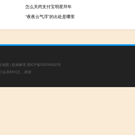
怎么关闭支付宝明星拜年
“夜夜云气浮”的出处是哪里
站地图
|
疑难解答
陕ICP备05009492号
，我们会及时纠正，谢谢