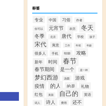
标签
专业
习俗
中国
作者
冬天
元宵节
农历
你可以
冬季
唐代
学校
北京
孩子
宋代
寓意
工作
年初
年龄
攻略
很多人
手机
技能
春节
时间
新年
春节期间
是一个
是一种
梦幻西游
游戏
汤圆
的人
疫情
的是
礼物
自己的
红包
英语
美国
诗人
还不
词人
费用