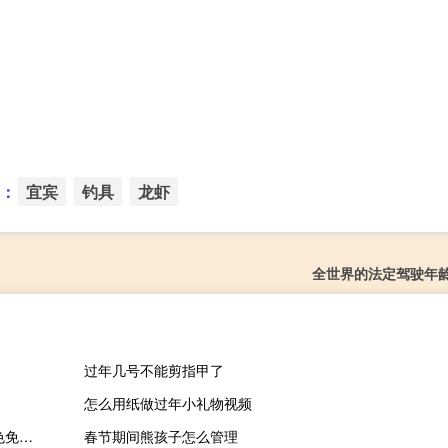
：
宜宾
钓具
龙虾
全世界的法定驾驶年
过年几号不能剪指甲了
怎么用纸做过年小礼物视频
逆战防封几率工具 V1.0 绿色免费版（逆战防封几率工具 V1.0 绿色免费版功能简介）
春节期间熊孩子怎么管理