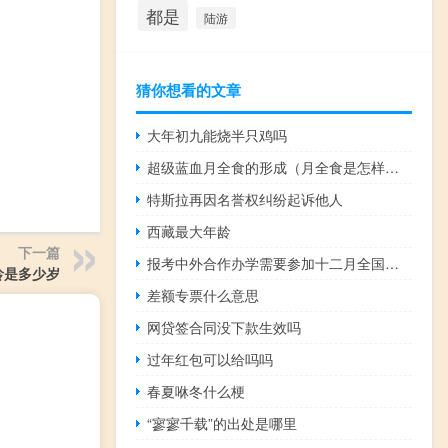
都是
陆游
猜你想看的文章
大年初九能烧半只鸡吗
超级蓝血月全食的形成（月全食是怎样形成的）
特斯拉再因名誉权纠纷起诉他人
西藏最大年龄
下一篇
报考中外合作办学需要参加十二月全国统考吗
龄是多少岁
差额专票什么意思
网贷签合同没下款生效吗
过年红包可以给吗吗
春夏咻冬什么梗
“寥寥千载”的出处是哪里