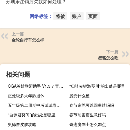
分期乐注销后欠款如何处理？
网络标签：
将被
账户
页面
上一篇
金轮自行车怎么样
下一篇
蟹酱怎么吃
相关问题
CGA英雄联盟助手 V1.3.7 官方版（CGA英雄联盟助手 V1.3.7 官方版功能简介）
“归骑赤鲤游琴川”的出处是哪里
正处级多大年龄退休
脱粪什么梗
五年级第二册期中考试试卷英语
春节东莞可以回曲靖吗吗
“自馀君莫问”的出处是哪里
春节前窗帘生意好吗
奥德赛皮肤攻略
奇迹魔剑士怎么加点