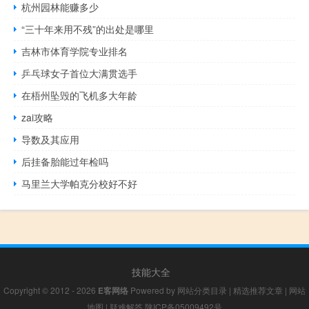
杭州园林能赚多少
“三十年来用不残”的出处是哪里
吉林市体育学院专业排名
乒乓球女子首位大满贯选手
在梧州坠毁的飞机多大年龄
zai攻略
导数及其应用
后挂备胎能过年检吗
马里兰大学帕克分校好不好
技能大全
Copyright © 2012 - 2026
E客网络
Powered by
网站分类目录
|
精选推荐文章
|
网站
地图
|
疑难解答
陕ICP备05009492号