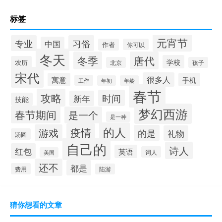
标签
元宵节
专业
习俗
中国
作者
你可以
冬天
冬季
唐代
学校
农历
北京
孩子
宋代
很多人
寓意
手机
工作
年初
年龄
春节
攻略
时间
新年
技能
梦幻西游
春节期间
是一个
是一种
的人
疫情
游戏
的是
礼物
汤圆
自己的
诗人
红包
英语
词人
美国
还不
都是
费用
陆游
猜你想看的文章