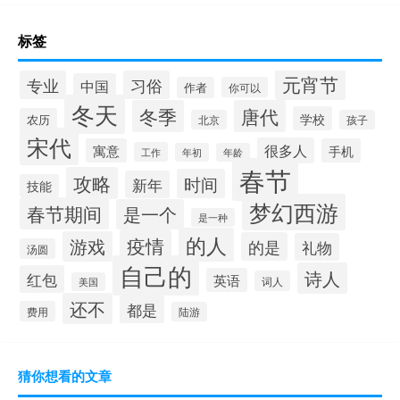
标签
元宵节
专业
习俗
中国
作者
你可以
冬天
冬季
唐代
学校
农历
北京
孩子
宋代
很多人
寓意
手机
工作
年初
年龄
春节
攻略
时间
新年
技能
梦幻西游
春节期间
是一个
是一种
的人
疫情
游戏
的是
礼物
汤圆
自己的
诗人
红包
英语
词人
美国
还不
都是
费用
陆游
猜你想看的文章