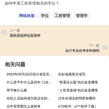
如何申请工程管理相关的学位？
网络标签：
学位
工程管理
管理学
上一篇
股权是抵押还是质押
下一篇
会计专业自考本科难吗
相关问题
2023年09月22日四川省宜宾市疫情大数据-今日/今天疫情全网搜索最新实时消息动态情况通知播报
长虹电视英文缩写
什么是平年什么是闰年 口诀（什么是平年什么是闰年）
“杳霭没云鬟”的出处是哪里
带节奏什么梗
“人世竟谁雄”的出处是哪里
在职人员如何成为双证在职研究生
过年在湖北的明星有哪些
过年背景图怎么画简单
e72i软件（e71软件下载）