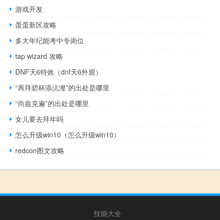
游戏开发
蛋蛋新区攻略
多大年纪能考中专岗位
tap wizard 攻略
DNF天6特效（dnf天6外观）
“再拜碧杯添沆瀣”的出处是哪里
“尚兹克遍”的出处是哪里
女儿要去拜年吗
怎么升级win10（怎么升级win10）
redcon图文攻略
技能大全