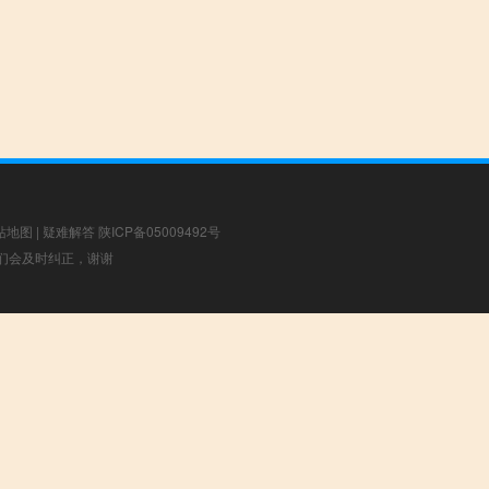
站地图
|
疑难解答
陕ICP备05009492号
，我们会及时纠正，谢谢