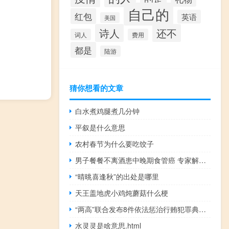
自己的
红包
英语
美国
诗人
还不
词人
费用
都是
陆游
猜你想看的文章
白水煮鸡腿煮几分钟
平叙是什么意思
农村春节为什么要吃饺子
男子餐餐不离酒患中晚期食管癌 专家解答肿瘤治疗问题
“晴晀喜逢秋”的出处是哪里
天王盖地虎小鸡炖蘑菇什么梗
“两高”联合发布8件依法惩治行贿犯罪典型案例 到底什么情况呢
水灵灵是啥意思.html