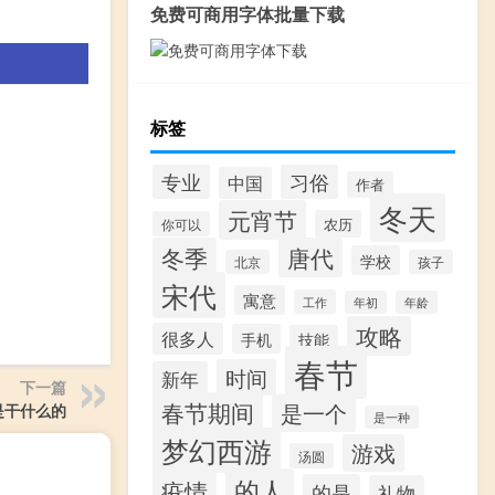
免费可商用字体批量下载
标签
专业
习俗
中国
作者
冬天
元宵节
农历
你可以
冬季
唐代
学校
北京
孩子
宋代
寓意
工作
年初
年龄
攻略
很多人
手机
技能
春节
时间
新年
下一篇
春节期间
是一个
是干什么的
是一种
梦幻西游
游戏
汤圆
的人
疫情
的是
礼物