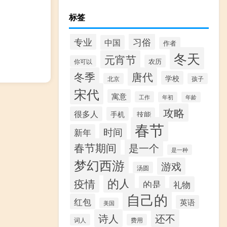
标签
专业
习俗
中国
作者
冬天
元宵节
农历
你可以
冬季
唐代
学校
北京
孩子
宋代
寓意
工作
年初
年龄
攻略
很多人
手机
技能
春节
时间
新年
春节期间
是一个
是一种
梦幻西游
游戏
汤圆
的人
疫情
的是
礼物
自己的
红包
英语
美国
诗人
还不
词人
费用