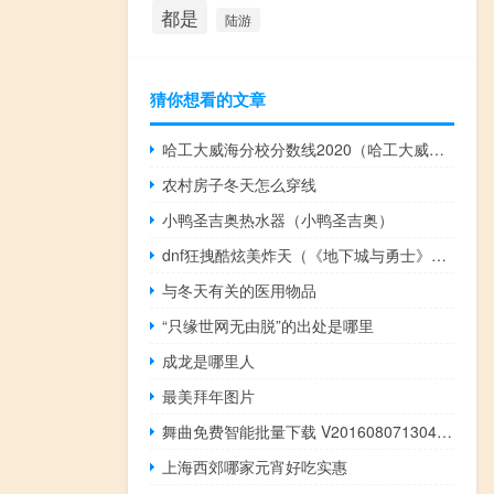
都是
陆游
猜你想看的文章
哈工大威海分校分数线2020（哈工大威海分校分数线）
农村房子冬天怎么穿线
小鸭圣吉奥热水器（小鸭圣吉奥）
dnf狂拽酷炫美炸天（《地下城与勇士》逆天！狂拽酷霸叼炸天视频解析）
与冬天有关的医用物品
“只缘世网无由脱”的出处是哪里
成龙是哪里人
最美拜年图片
舞曲免费智能批量下载 V201608071304 绿色免费版（舞曲免费智能批量下载 V201608071304 绿色免费版功能简介）
上海西郊哪家元宵好吃实惠