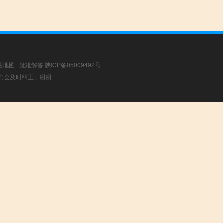
站地图
|
疑难解答
陕ICP备05009492号
，我们会及时纠正，谢谢