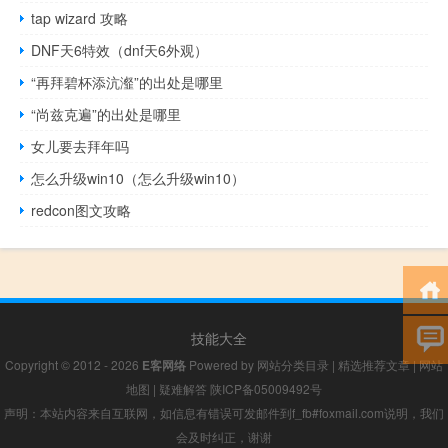
tap wizard 攻略
DNF天6特效（dnf天6外观）
“再拜碧杯添沆瀣”的出处是哪里
“尚兹克遍”的出处是哪里
女儿要去拜年吗
怎么升级win10（怎么升级win10）
redcon图文攻略
技能大全
Copyright © 2012 - 2026
E客网络
Powered by
网站分类目录
|
精选推荐文章
|
网站
地图
|
疑难解答
陕ICP备05009492号
声明：本站内容来自互联网，如信息有错误可发邮件到f_fb#foxmail.com说明，我们
会及时纠正，谢谢