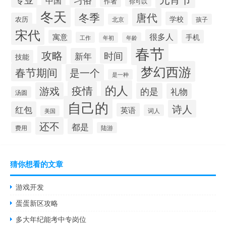
中国
作者
你可以
冬天
冬季
唐代
学校
农历
北京
孩子
宋代
很多人
寓意
手机
工作
年初
年龄
春节
攻略
时间
新年
技能
梦幻西游
春节期间
是一个
是一种
的人
疫情
游戏
的是
礼物
汤圆
自己的
诗人
红包
英语
词人
美国
还不
都是
费用
陆游
猜你想看的文章
游戏开发
蛋蛋新区攻略
多大年纪能考中专岗位