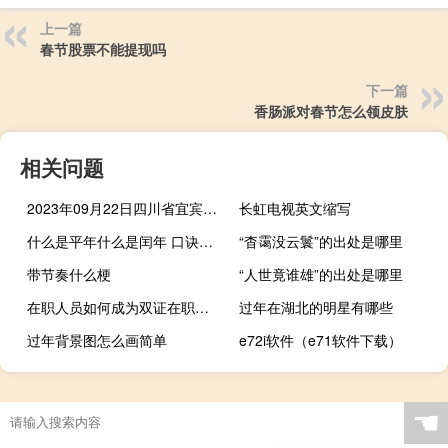
上一篇
春节股票不能提现吗
下一篇
香肠派对春节怎么领皮肤
相关问题
2023年09月22日四川省宜宾市疫情大数据-今日/今天疫情全网搜索最新实时消息动态情况通知播报
长虹电视英文缩写
什么是平年什么是闰年 口诀（什么是平年什么是闰年）
“杳霭没云鬟”的出处是哪里
带节奏什么梗
“人世竟谁雄”的出处是哪里
在职人员如何成为双证在职研究生
过年在湖北的明星有哪些
过年背景图怎么画简单
e72i软件（e71软件下载）
☚