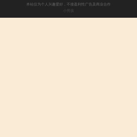
本站仅为个人兴趣爱好，不接盈利性广告及商业合作
小男孩