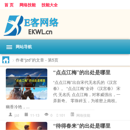
首 页
网络技能
技能大全
网站导航
>
作者“jzd”的文章
- 第5页
“点点江梅”的出处是哪里
“点点江梅”出自宋代无名氏的《汉宫
春》。 “点点江梅”全诗 《汉宫春》 宋
代 无名氏 点点江梅，对寒威强出，一
弄新奇。 零珠碎玉，为谁密上南枝。
幽香冷艳，...
jzd
11-13
0
101
网络技能
“待得春来”的出处是哪里