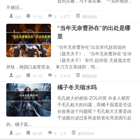
昔到京畿，与子寓官廨。 一见即相欢，
不翅旧...
jzd
11-12
0
277
网络技能
“当年无奈曹孙在”的出处是哪
里
“当年无奈曹孙在”出自宋代赵崇琏的
《题关夫子》。 “当年无奈曹孙在”全诗
《题关夫子》 宋代 赵崇琏 天挺孤忠世
所钦，桃园口血誓坚金。 单刀万古英雄胆，明...
jzd
11-12
0
410
网络技能
橘子冬天缩水吗
毛孔粗大的烦恼-ZOL问答 许多人都苦
于毛孔粗大的问题，而橘子面霜是否适
合改善这个问题呢？毛孔粗大主要是由
于油脂分泌过多和皮肤老化等原因引起
的。橘子面...
jzd
02-05
0
0
春节2024