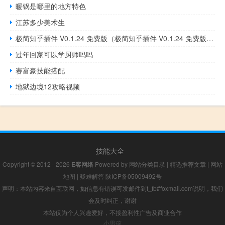
暖锅是哪里的地方特色
江苏多少美术生
极简知乎插件 V0.1.24 免费版（极简知乎插件 V0.1.24 免费版功能简介）
过年回家可以学厨师吗吗
赛富豪技能搭配
地狱边境12攻略视频
技能大全
Copyright © 2012 - 2026
E客网络
Powered by
网站分类目录
|
精选推荐文章
|
网站
地图
|
疑难解答
陕ICP备05009492号
声明：本站内容来自互联网，如信息有错误可发邮件到f_fb#foxmail.com说明，我们
会及时纠正，谢谢
本站仅为个人兴趣爱好，不接盈利性广告及商业合作
小男孩