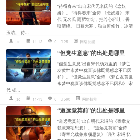
“待得春来”出自宋代无名氏的《念奴
娇》。 “待得春来”全诗 《念奴娇》 宋
代 无名氏 雨肥红绽，把芳心轻吐，香
喷清绝。 日暮天寒，独自倚修竹，冰清
玉洁。 待...
jzd
11-13
0
25
网络技能
“但觉生意息”的出处是哪里
“但觉生意息”出自宋代杨万里的《梦亡
友黄世永梦中犹喜谈佛既觉感念不巳因
和》。 “但觉生意息”全诗 《梦亡友黄世
永梦中犹喜谈佛既觉感念不巳因和》 宋
代 杨...
jzd
11-13
0
590
网络技能
“道远竟莫前”的出处是哪里
“道远竟莫前”出自明代宋璲的《寄章允
载兼柬项思复》。 “道远竟莫前”全诗
《寄章允载兼柬项思复》 明代 宋璲 忆