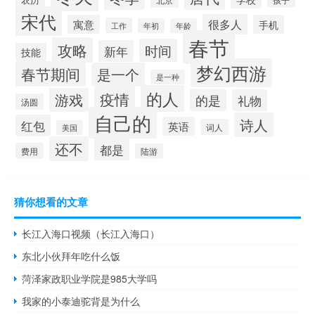
宋代
很多人
寓意
手机
工作
年初
年龄
春节
攻略
时间
新年
技能
梦幻西游
春节期间
是一个
是一种
的人
疫情
游戏
的是
礼物
汤圆
自己的
诗人
红包
英语
词人
美国
还不
都是
费用
陆游
猜你想看的文章
长江入海口视频（长江入海口）
东北小伙拜年吃什么饭
菏泽家政职业学院是985大学吗
我家的小泰迪驼背是为什么