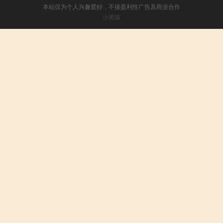
本站仅为个人兴趣爱好，不接盈利性广告及商业合作
小男孩