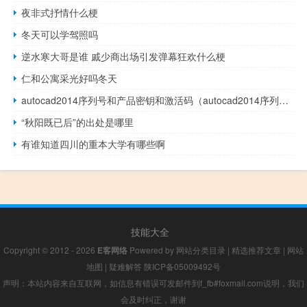
夜非式抒情什么梗
冬天可以学驾照吗
逆水寒大哥是谁 戚少商出场引发弹幕狂欢什么梗
仁和公寓采光好吗冬天
autocad2014序列号和产品密钥和激活码（autocad2014序列号和产品密钥）
“秋阳既已后”的出处是哪里
有谁知道四川的重本大学有哪些啊
技能大全
Copyright © 2012 - 2026
E客网络
Powered by
网站分类目录
|
精选推荐文章
|
网站
地图
|
疑难解答
陕ICP备05009492号
声明：本站内容来自互联网，如信息有错误可发邮件到f_fb#foxmail.com说明，我们
会及时纠正，谢谢