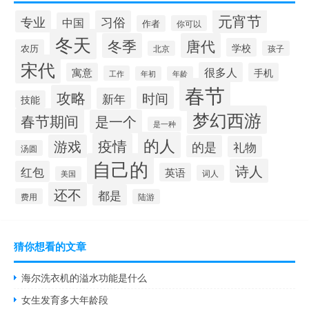
元宵节
专业
习俗
中国
作者
你可以
冬天
冬季
唐代
学校
农历
北京
孩子
宋代
很多人
寓意
手机
工作
年初
年龄
春节
攻略
时间
新年
技能
梦幻西游
春节期间
是一个
是一种
的人
疫情
游戏
的是
礼物
汤圆
自己的
诗人
红包
英语
词人
美国
还不
都是
费用
陆游
猜你想看的文章
海尔洗衣机的溢水功能是什么
女生发育多大年龄段