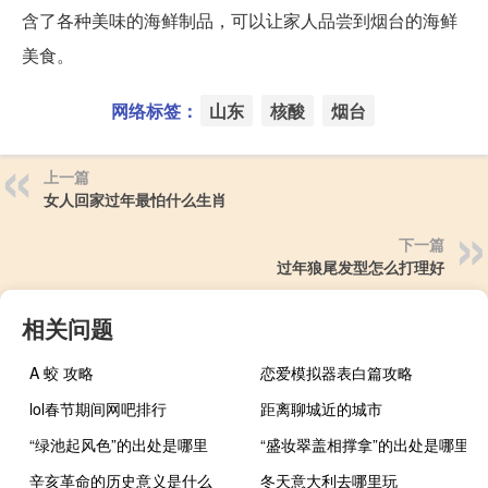
含了各种美味的海鲜制品，可以让家人品尝到烟台的海鲜
美食。
网络标签：
山东
核酸
烟台
上一篇
女人回家过年最怕什么生肖
下一篇
过年狼尾发型怎么打理好
相关问题
A 蛟 攻略
恋爱模拟器表白篇攻略
lol春节期间网吧排行
距离聊城近的城市
“绿池起风色”的出处是哪里
“盛妆翠盖相撑拿”的出处是哪里
辛亥革命的历史意义是什么
冬天意大利去哪里玩