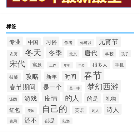
标签
元宵节
专业
习俗
中国
作者
你可以
冬天
冬季
唐代
学校
农历
北京
孩子
宋代
很多人
寓意
手机
工作
年初
年龄
春节
攻略
时间
新年
技能
梦幻西游
春节期间
是一个
是一种
的人
疫情
游戏
的是
礼物
汤圆
自己的
诗人
红包
英语
词人
美国
还不
都是
费用
陆游