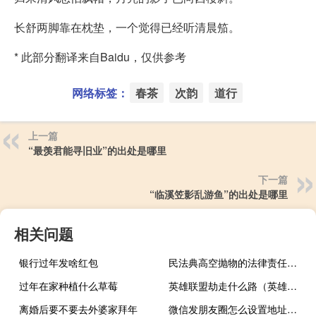
长舒两脚靠在枕垫，一个觉得已经听清晨笳。
* 此部分翻译来自Baidu，仅供参考
网络标签：
春茶
次韵
道行
上一篇
“最羡君能寻旧业”的出处是哪里
下一篇
“临溪笠影乱游鱼”的出处是哪里
相关问题
银行过年发啥红包
民法典高空抛物的法律责任承担
过年在家种植什么草莓
英雄联盟劫走什么路（英雄联盟劫壁纸）
离婚后要不要去外婆家拜年
微信发朋友圈怎么设置地址显示（微信发朋友圈怎么设置地址）