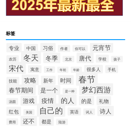
标签
元宵节
专业
习俗
中国
作者
你可以
冬天
冬季
唐代
学校
农历
北京
孩子
宋代
很多人
寓意
手机
工作
年初
年龄
春节
攻略
时间
新年
技能
梦幻西游
春节期间
是一个
是一种
的人
疫情
游戏
的是
礼物
汤圆
自己的
诗人
红包
英语
词人
美国
还不
都是
费用
陆游