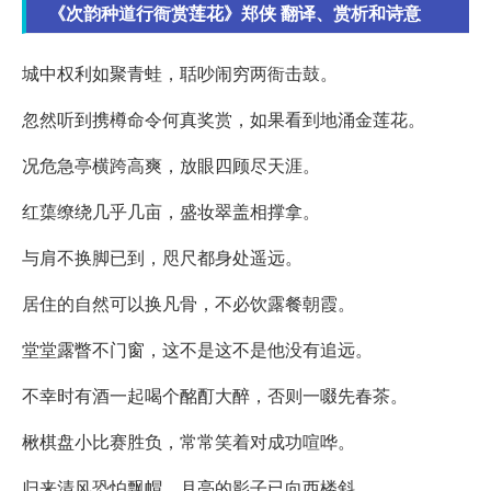
《次韵种道行衙赏莲花》郑侠 翻译、赏析和诗意
城中权利如聚青蛙，聒吵闹穷两衙击鼓。
忽然听到携樽命令何真奖赏，如果看到地涌金莲花。
况危急亭横跨高爽，放眼四顾尽天涯。
红蕖缭绕几乎几亩，盛妆翠盖相撑拿。
与肩不换脚已到，咫尺都身处遥远。
居住的自然可以换凡骨，不必饮露餐朝霞。
堂堂露瞥不门窗，这不是这不是他没有追远。
不幸时有酒一起喝个酩酊大醉，否则一啜先春茶。
楸棋盘小比赛胜负，常常笑着对成功喧哗。
归来清风恐怕飘帽，月亮的影子已向西楼斜。