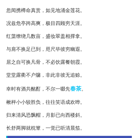
忽闻携樽命真赏，如见地涌金莲花。
况兹危亭跨高爽，极目四顾穷天涯。
红蕖缭绕几数亩，盛妆翠盖相撑拿。
与肩不换足已到，咫尺毕彼穷幽遐。
居之自可换凡骨，不必饮露餐朝霞。
堂堂露衢不户牖，非此非彼无追赊。
春茶
幸时有酒共酩酊，不尔一啜先
。
楸枰小小较胜负，往往笑语成欢哗。
归来清风恐飘帽，月影已向西楼斜。
长舒两脚就枕簟，一觉已听清晨笳。