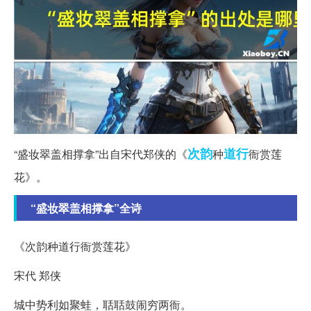
次韵
道行
“盛妆翠盖相撑拿”出自宋代郑侠的《
种
衙赏莲
花》。
“盛妆翠盖相撑拿”全诗
《次韵种道行衙赏莲花》
宋代 郑侠
城中势利如聚蛙，聒聒鼓闹穷两衙。