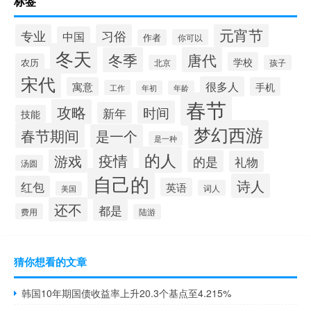
标签
元宵节
专业
习俗
中国
作者
你可以
冬天
冬季
唐代
学校
农历
北京
孩子
宋代
很多人
寓意
手机
工作
年初
年龄
春节
攻略
时间
新年
技能
梦幻西游
春节期间
是一个
是一种
的人
疫情
游戏
的是
礼物
汤圆
自己的
诗人
红包
英语
词人
美国
还不
都是
费用
陆游
猜你想看的文章
韩国10年期国债收益率上升20.3个基点至4.215%