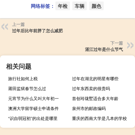
网络标签：
年检
车辆
颜色
上一篇
过年后比年前胖了怎么减肥
下一篇
湛江过年是什么节气
相关问题
旅行社如何上税
过年在湖北的明星有哪些
莆田监狱春节怎么过
过年东西卖的很贵吗
元宵节为什么又叫大年初一
首创玲珑墅适合多大年龄
澳洲大学留学硕士申请条件
泉州市的邮政编码
“识自弱冠初”的出处是哪里
重庆的西南大学是几本的学校