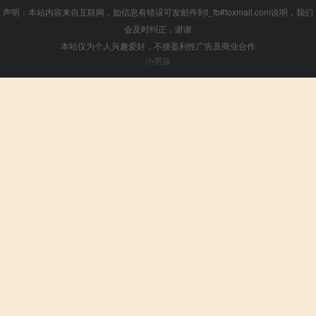
声明：本站内容来自互联网，如信息有错误可发邮件到f_fb#foxmail.com说明，我们
会及时纠正，谢谢
本站仅为个人兴趣爱好，不接盈利性广告及商业合作
小男孩