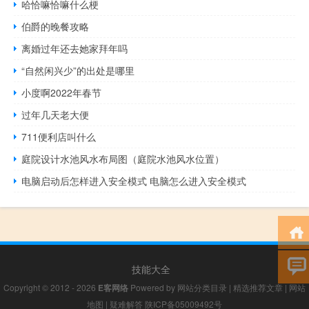
哈恰嘛恰嘛什么梗
伯爵的晚餐攻略
离婚过年还去她家拜年吗
“自然闲兴少”的出处是哪里
小度啊2022年春节
过年几天老大便
711便利店叫什么
庭院设计水池风水布局图（庭院水池风水位置）
电脑启动后怎样进入安全模式 电脑怎么进入安全模式
技能大全
Copyright © 2012 - 2026
E客网络
Powered by
网站分类目录
|
精选推荐文章
|
网站
地图
|
疑难解答
陕ICP备05009492号