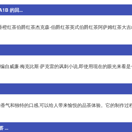
B 的回...
香橙红茶伯爵红茶杰克森-伯爵红茶英式伯爵红茶阿萨姆红茶大吉
改编自威廉·梅克比斯·萨克雷的讽刺小说,即使用现在的眼光来看
郁的香气和独特的口感,可以给人带来愉悦的品茶体验。它的制作过
...