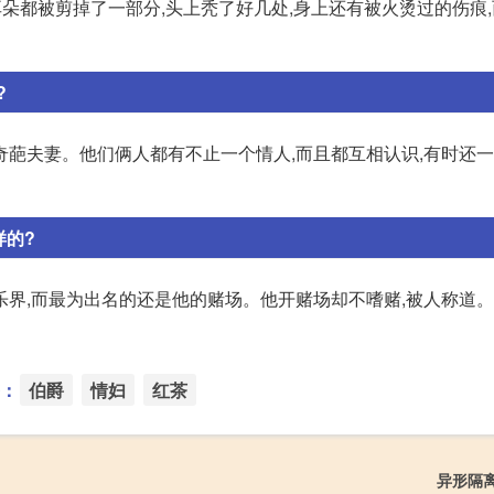
子耳朵都被剪掉了一部分,头上秃了好几处,身上还有被火烫过的伤痕
?
奇葩夫妻。他们俩人都有不止一个情人,而且都互相认识,有时还
样的?
界,而最为出名的还是他的赌场。他开赌场却不嗜赌,被人称道。
：
伯爵
情妇
红茶
异形隔