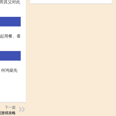
,而其父对此
一起用餐、看
 何鸿燊先
下一篇
离游戏攻略