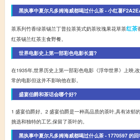
黑执事中夏尔凡多姆海威都喝过什么茶 - 小红薯F2A2EA1
红茶
茶系列竹香绿茶锡兰丁普拉茶英式奶茶玫瑰果花草茶
红茶锡兰红茶主食野餐。
世界电影史上第一部彩色电影长篇?
在1935年,世界历史上第一部彩色电影《浮华世界》上映,
常的电影但这并不影响他在影。
盛宴伯爵和茶话会哪个好?
1 盛宴伯爵好。2 盛宴伯爵是一种高品质的茶叶,具有浓
挑选和独特的工艺,保留了茶叶的。
黑执事中夏尔凡多姆海威都喝过什么茶 - 1770597 的回答 