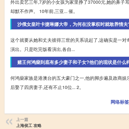
外出卖艺三年,7岁的小女孩为家里挣了37000元,她的鼻
却默不作声。 10年前,三亚... 催。
沙俄女皇叶卡捷琳娜大帝，为何在没掌权时就敢养情夫
这个就要从她和丈夫彼得三世的关系说起了,这确实是一对
演出。只是吃完饭看演出,各自...
赌王何鸿燊到底有多少妻子和子女?他们的现状是什么
何鸿燊家族是港澳台的五大豪门之一,他的脚步遍及政商娱乐
后娶了四房妻子,还有不止10位... 2。
网络标签
上一篇
上海侯工 攻略