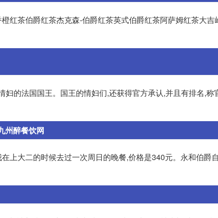
橙红茶伯爵红茶杰克森-伯爵红茶英式伯爵红茶阿萨姆红茶大吉
情妇的法国国王。国王的情妇们,还获得官方承认,并且有排名,称
九州醉餐饮网
在上大二的时候去过一次周日的晚餐,价格是340元。永和伯爵