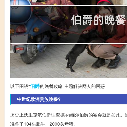
伯爵
以下围绕“
的晚餐攻略”主题解决网友的困惑
中世纪欧洲贵族晚餐?
历史上沃里克笔伯爵理查德·内维尔伯爵的宴会就是如此。当
准备了104头肥牛、2000头烤猪。