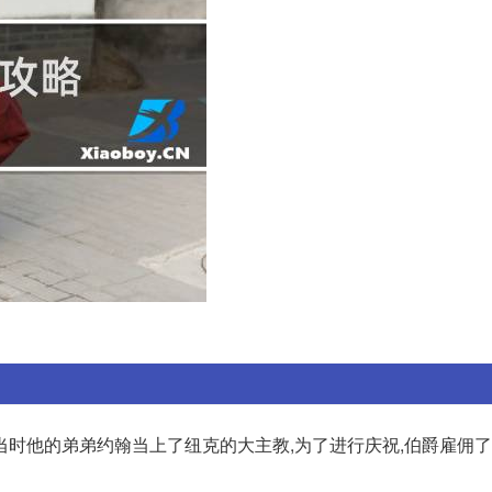
时他的弟弟约翰当上了纽克的大主教,为了进行庆祝,伯爵雇佣了6