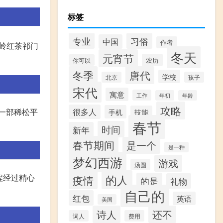
标签
专业
习俗
中国
作者
岭红茶祁门
冬天
元宵节
农历
你可以
冬季
唐代
学校
北京
孩子
宋代
寓意
工作
年初
年龄
攻略
很多人
是一部稀松平
手机
技能
春节
时间
新年
春节期间
是一个
是一种
梦幻西游
游戏
汤圆
的人
程经过精心
疫情
的是
礼物
自己的
红包
英语
美国
诗人
还不
词人
费用