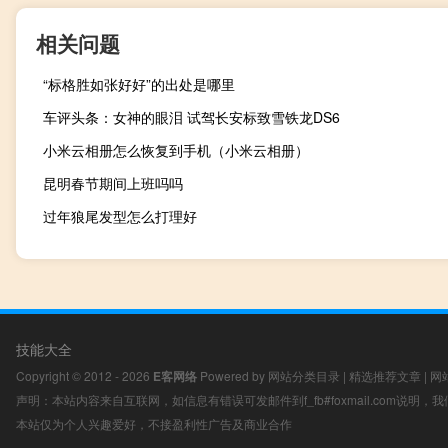
相关问题
“标格胜如张好好”的出处是哪里
车评头条：女神的眼泪 试驾长安标致雪铁龙DS6
小米云相册怎么恢复到手机（小米云相册）
昆明春节期间上班吗吗
过年狼尾发型怎么打理好
技能大全
Copyright © 2012 - 2026
E客网络
Powered by
网站分类目录
|
精选推荐文章
|
网
声明：本站内容来自互联网，如信息有错误可发邮件到f_fb#foxmail.com说明
本站仅为个人兴趣爱好，不接盈利性广告及商业合作