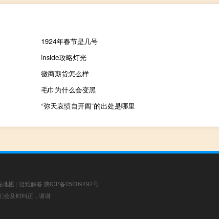
1924年春节是几号
inside攻略灯光
徽商期货怎么样
毛巾为什么会变黑
“弥天哀愤自开阖”的出处是哪里
站地图
|
疑难解答
陕ICP备05009492号
，我们会及时纠正，谢谢