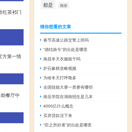
都是
陆游
岭红茶祁门
猜你想看的文章
春节高速公路交警上班吗
“德结旌兮”的出处是哪里
官方第一情
南昌冬天衣服能干吗
炉石象棋攻略视频
为啥冬天打呼噜多
全国技能大赛一类赛有哪些
自助餐厅中
南岳学院在湖南招生是几本
4000亿什么概念
买房贷款没下来
“臣之所好者”的出处是哪里