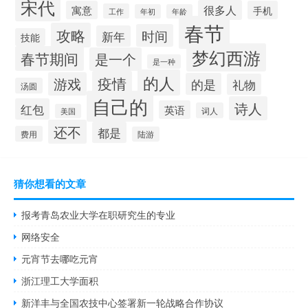
宋代
很多人
寓意
手机
工作
年初
年龄
春节
攻略
时间
新年
技能
梦幻西游
春节期间
是一个
是一种
的人
疫情
游戏
的是
礼物
汤圆
自己的
诗人
红包
英语
词人
美国
还不
都是
费用
陆游
猜你想看的文章
报考青岛农业大学在职研究生的专业
网络安全
元宵节去哪吃元宵
浙江理工大学面积
新洋丰与全国农技中心签署新一轮战略合作协议