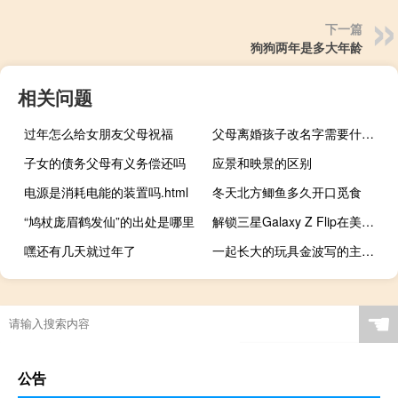
下一篇
狗狗两年是多大年龄
相关问题
过年怎么给女朋友父母祝福
父母离婚孩子改名字需要什么资料
子女的债务父母有义务偿还吗
应景和映景的区别
电源是消耗电能的装置吗.html
冬天北方鲫鱼多久开口觅食
“鸠杖庞眉鹤发仙”的出处是哪里
解锁三星Galaxy Z Flip在美国售罄
嘿还有几天就过年了
一起长大的玩具金波写的主要讲了什么（一起长大的玩具金波）
☚
公告