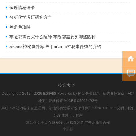
琼瑶情感语录
分析化学考研研究方向
琴角色攻略
车险都需要买什么险种 车险都需要买哪些险种
arcana神秘事件簿 关于arcana神秘事件簿的介绍
技能大全
Copyright © 2012 - 2026
E客网络
Powered by
网站分类目录
|
精选推荐文章
|
网站
地图
|
疑难解答
陕ICP备05009492号
声明：本站内容来自互联网，如信息有错误可发邮件到f_fb#foxmail.com说明，我们
会及时纠正，谢谢
本站仅为个人兴趣爱好，不接盈利性广告及商业合作
小男孩