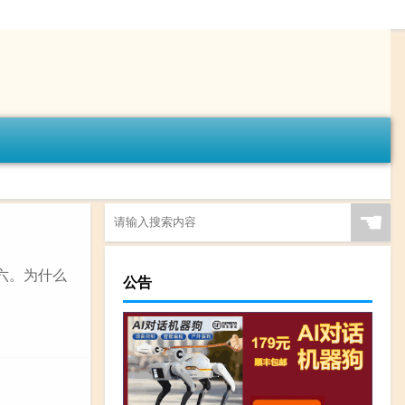
☚
六。为什么
公告