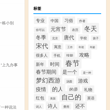
标签
专业
习俗
中国
作者
了一栋小别
冬天
元宵节
农历
你可以
冬季
唐代
学校
北京
孩子
宋代
寓意
工作
年初
年龄
攻略
很多人
手机
技能
春节
时间
新年
“上九办事
春节期间
是一个
是一种
梦幻西游
游戏
汤圆
的人
疫情
的是
礼物
自己的
红包
英语
美国
诗人
还不
有一种说法
词人
费用