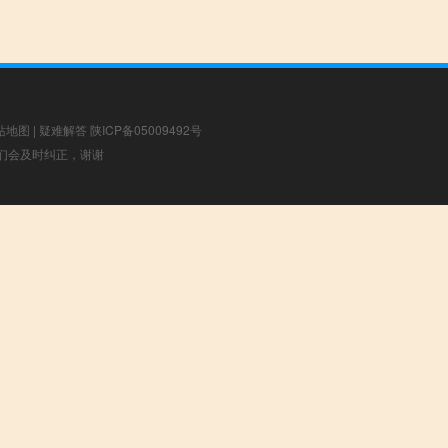
站地图
|
疑难解答
陕ICP备05009492号
，我们会及时纠正，谢谢