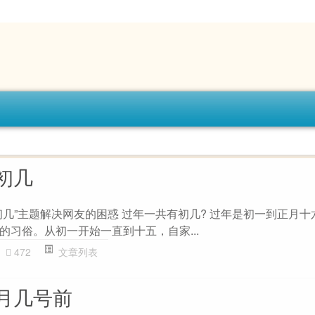
初几
初几”主题解决网友的困惑 过年一共有初几? 过年是初一到正月十
的习俗。从初一开始一直到十五，自家...
472
文章列表
月几号前