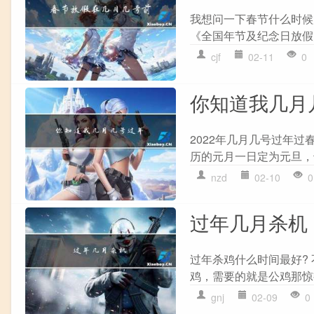
我想问一下春节什么时候
《全国年节及纪念日放假
cjf
02-11
0
你知道我几月
2022年几月几号过年过
历的元月一日定为元旦，
nzd
02-10
0
过年几月杀机
过年杀鸡什么时间最好?
鸡，需要的就是公鸡那惊
gnj
02-09
0