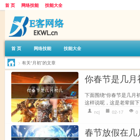
首 页
网络技能
技能大全
首 页
网络技能
技能大全
>
有关“月初”的文章
你春节是几月
下面围绕“你春节是几月
这样说呢，这是老辈留下
ncj
02-17
0
春节放假在几