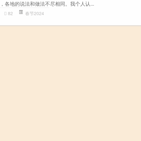
，各地的说法和做法不尽相同。我个人认...
82
春节2024