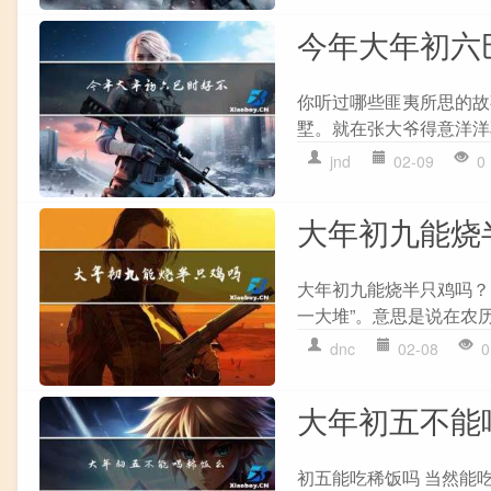
今年大年初六
你听过哪些匪夷所思的故事
墅。就在张大爷得意洋洋
jnd
02-09
0
大年初九能烧
大年初九能烧半只鸡吗？
一大堆”。意思是说在农历
dnc
02-08
0
大年初五不能
初五能吃稀饭吗 当然能