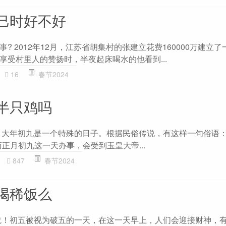
巳时好不好
? 2012年12月，江苏省胡集村的张建立花费160000万建立
享受村里人的赞扬时，半夜起床喝水的他看到...
16
春节2024
半只鸡吗
 大年初九是一个特殊的日子。根据民俗传说，有这样一句俗语：
正月初九这一天办事，会受到玉皇大帝...
847
春节2024
喝稀饭么
吃！初五被视为破五的一天，在这一天早上，人们会迎接财神，