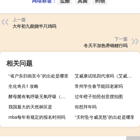
网络标签：
盐酸
真菌
药物
上一篇
大年初九能烧半只鸡吗
下一篇
冬天不加热养锦鲤行吗
相关问题
“省户东归病至今”的出处是哪里
艾威康试纸四代准吗（艾威康）
生化奇兵1 攻略
常州学生春节能回老家吗
酵母菌有氧呼吸无氧呼吸（有氧呼吸无氧呼吸）
过年橙子拍照创意摆拍图
我国最大的天然林区是
你想拜年吗
mba每年有规定的报名时间吗
“天时坠兮威灵怒”的出处是哪里