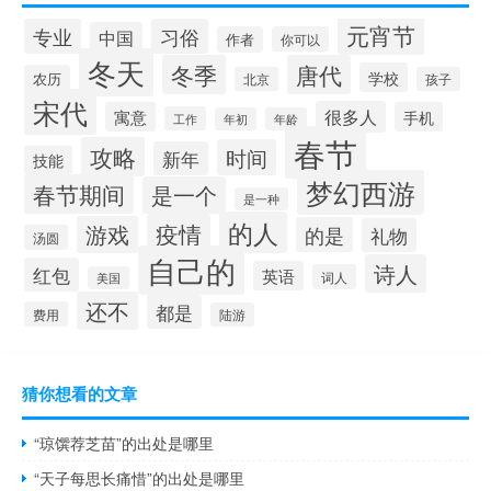
元宵节
专业
习俗
中国
作者
你可以
冬天
冬季
唐代
学校
农历
北京
孩子
宋代
很多人
寓意
手机
工作
年初
年龄
春节
攻略
时间
新年
技能
梦幻西游
春节期间
是一个
是一种
的人
疫情
游戏
的是
礼物
汤圆
自己的
诗人
红包
英语
词人
美国
还不
都是
费用
陆游
猜你想看的文章
“琼馔荐芝苗”的出处是哪里
“天子每思长痛惜”的出处是哪里