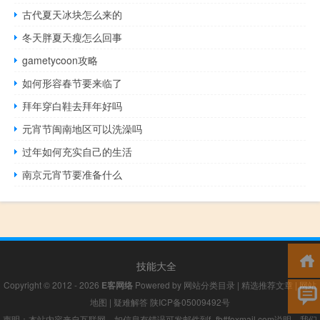
古代夏天冰块怎么来的
冬天胖夏天瘦怎么回事
gametycoon攻略
如何形容春节要来临了
拜年穿白鞋去拜年好吗
元宵节闽南地区可以洗澡吗
过年如何充实自己的生活
南京元宵节要准备什么
技能大全
Copyright © 2012 - 2026
E客网络
Powered by
网站分类目录
|
精选推荐文章
|
网站
地图
|
疑难解答
陕ICP备05009492号
声明：本站内容来自互联网，如信息有错误可发邮件到f_fb#foxmail.com说明，我们