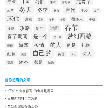
元宵节
专业
习俗
中国
作者
你可以
冬天
冬季
唐代
学校
农历
北京
孩子
宋代
很多人
寓意
手机
工作
年初
年龄
春节
攻略
时间
新年
技能
梦幻西游
春节期间
是一个
是一种
的人
疫情
游戏
的是
礼物
汤圆
自己的
诗人
红包
英语
词人
美国
还不
都是
费用
陆游
猜你想看的文章
“玉炉空袅寂寥香”的出处是哪里
重庆西彭科目二攻略
梦幻西游给等级上锁