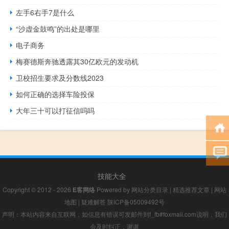
左手6右手7是什么
“沙虚金鼓鸣”的出处是哪里
电子商务
梅赛德斯奔驰透露其30亿欧元的发动机
卫校招生要求及分数线2023
如何正确的选择车险投保
大年三十可以打征信吗吗
技能大全
Copyright © 2012 - 2026
E客网络
Powered by
网站分类目录
|
精选推荐文章
|
网站
地图
|
疑难解答
陕ICP备05009492号
声明：本站内容来自互联网，如信息有错误可发邮件到f_fb#foxmail.com说明，我们
会及时纠正，谢谢