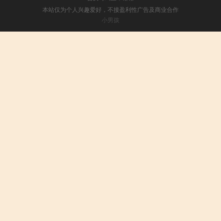
本站仅为个人兴趣爱好，不接盈利性广告及商业合作
小男孩