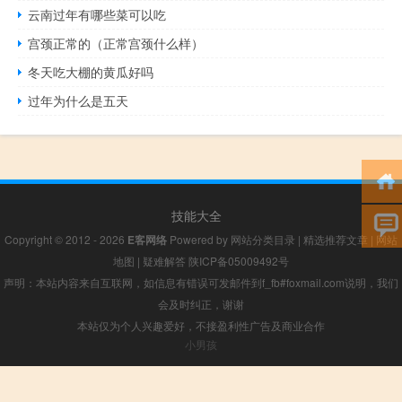
云南过年有哪些菜可以吃
宫颈正常的（正常宫颈什么样）
冬天吃大棚的黄瓜好吗
过年为什么是五天
技能大全
Copyright © 2012 - 2026
E客网络
Powered by
网站分类目录
|
精选推荐文章
|
网站
地图
|
疑难解答
陕ICP备05009492号
声明：本站内容来自互联网，如信息有错误可发邮件到f_fb#foxmail.com说明，我们
会及时纠正，谢谢
本站仅为个人兴趣爱好，不接盈利性广告及商业合作
小男孩