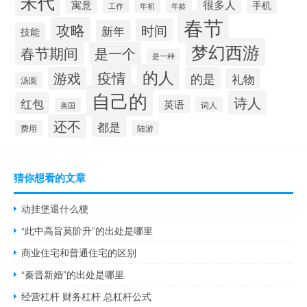
宋代
很多人
寓意
手机
工作
年初
年龄
春节
攻略
时间
新年
技能
梦幻西游
春节期间
是一个
是一种
的人
疫情
游戏
的是
礼物
汤圆
自己的
诗人
红包
英语
词人
美国
还不
都是
费用
陆游
猜你想看的文章
动挂堡退什么梗
“此中高旨莫阶升”的出处是哪里
商业住宅和普通住宅的区别
“秦晋新婚”的出处是哪里
经营杠杆 财务杠杆 总杠杆公式