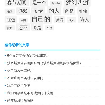
梦幻西游
春节期间
是一个
是一种
的人
疫情
游戏
的是
礼物
汤圆
自己的
诗人
红包
英语
词人
美国
还不
都是
费用
陆游
猜你想看的文章
5个元音字母的发音规则口诀
沙塔斯声望在哪换东西（沙塔斯声望兑换物品位置）
交了新农合怎样用
石家庄哪里买过年衣服的
观音菩萨的坐骑
我们阿森纳是不可战胜的什么梗
碧蓝航线喂船攻略