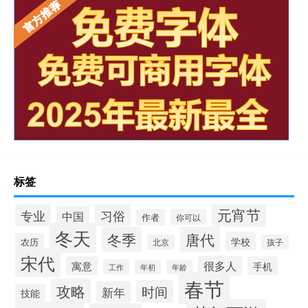
标签
元宵节
专业
习俗
中国
作者
你可以
冬天
冬季
唐代
学校
农历
北京
孩子
宋代
很多人
寓意
手机
工作
年初
年龄
春节
攻略
时间
新年
技能