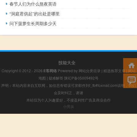
春节人们为什么熬夜英语
“洞庭君俱起”的出处是哪里
问下菠萝生长周期多少天
技能大全
Copyright © 2012 - 2026
E客网络
Powered by
网站分类目录
|
精选推荐文章
|
网站
地图
|
疑难解答
陕ICP备05009492号
声明：本站内容来自互联网，如信息有错误可发邮件到f_fb#foxmail.com说明，我们
会及时纠正，谢谢
本站仅为个人兴趣爱好，不接盈利性广告及商业合作
小男孩