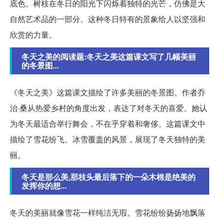
底色。树枝在冬日的阳光下闪烁着独特的光芒，仿佛是大
自然艺术品的一部分。这种冬日特有的景象给人以坚强和
欣赏的力量。
冬天之美的阅读题:冬天之美这篇课文写了几幅美丽
的冬景图...
《冬天之美》这篇课文描绘了许多美丽的冬景图。作者乔
治·桑从热爱乡村的角度出发，表达了对冬天的喜爱。她认
为冬天最适合举行舞会，不在乎穿着和奢侈。这篇课文中
描绘了雪花纷飞、冰雪覆盖的风景，展现了冬天独特的美
丽。
冬天是那么美,那枝头最后落下的一朵木棉是绝美的
发挥你的想...
冬天的美丽就像雪花一样纯洁无瑕。雪花纷纷扬扬地飘落