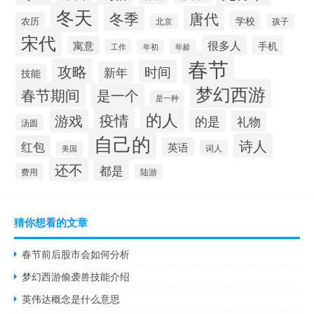
冬天
冬季
唐代
学校
农历
北京
孩子
宋代
很多人
寓意
手机
工作
年初
年龄
春节
攻略
时间
新年
技能
梦幻西游
春节期间
是一个
是一种
的人
疫情
游戏
的是
礼物
汤圆
自己的
诗人
红包
英语
词人
美国
还不
都是
费用
陆游
猜你想看的文章
春节前后股市会如何分析
梦幻西游偷袭兽技能介绍
英伟达概念是什么意思