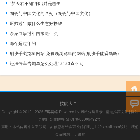
“梦长君不知”的出处是哪里
陶瓷与中国文化的区别（陶瓷与中国文化）
厨师过年做什么生意好挣钱
亲戚同事过年回家送什么
哪个是过年的
刷快手浏览量网站 免费领浏览量的网站(刷快手能赚钱吗)
违法停车告知单怎么处理12123查不到
技能大全
Copyright © 2012 - 2026
E客网络
Powered by
网站分类目录
|
精选推荐文章
|
网站
地图
|
疑难解答
陕ICP备05009492号
声明：本站内容来自互联网，如信息有错误可发邮件到f_fb#foxmail.com说明，我们
会及时纠正，谢谢