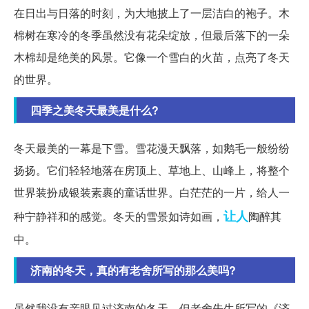
在日出与日落的时刻，为大地披上了一层洁白的袍子。木
棉树在寒冷的冬季虽然没有花朵绽放，但最后落下的一朵
木棉却是绝美的风景。它像一个雪白的火苗，点亮了冬天
的世界。
四季之美冬天最美是什么?
冬天最美的一幕是下雪。雪花漫天飘落，如鹅毛一般纷纷
扬扬。它们轻轻地落在房顶上、草地上、山峰上，将整个
世界装扮成银装素裹的童话世界。白茫茫的一片，给人一
让人
种宁静祥和的感觉。冬天的雪景如诗如画，
陶醉其
中。
济南的冬天，真的有老舍所写的那么美吗?
虽然我没有亲眼见过济南的冬天，但老舍先生所写的《济