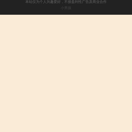
本站仅为个人兴趣爱好，不接盈利性广告及商业合作
小男孩