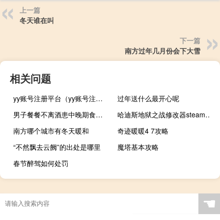
上一篇
冬天谁在叫
下一篇
南方过年几月份会下大雪
相关问题
yy账号注册平台（yy账号注册）
过年送什么最开心呢
男子餐餐不离酒患中晚期食管癌 专家解答肿瘤治疗问题
哈迪斯地狱之战修改器steam正版 V1.0-1.37 3DM版（哈迪斯地狱之战修改器steam正版 V1.0-1.37 3DM版功能简介）
南方哪个城市有冬天暖和
奇迹暖暖4 7攻略
“不然飘去云阙”的出处是哪里
魔塔基本攻略
春节醉驾如何处罚
☚