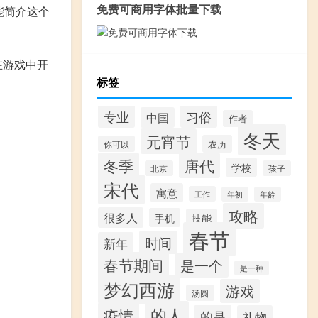
免费可商用字体批量下载
版功能简介这个
在游戏中开
标签
专业
习俗
中国
作者
冬天
元宵节
农历
你可以
冬季
唐代
学校
北京
孩子
宋代
寓意
工作
年初
年龄
攻略
很多人
手机
技能
春节
时间
新年
春节期间
是一个
是一种
梦幻西游
游戏
汤圆
的人
疫情
的是
礼物