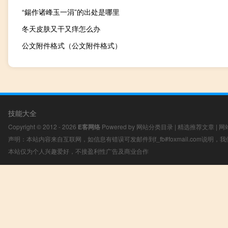
“鍚作诸峰玉一涓”的出处是哪里
冬天皮肤又干又痒怎么办
公文附件格式（公文附件格式）
技能大全
Copyright © 2012 - 2026
E客网络
Powered by
网站分类目录
|
精选推荐文章
|
网
声明：本站内容来自互联网，如信息有错误可发邮件到f_fb#foxmail.com说明
本站仅为个人兴趣爱好，不接盈利性广告及商业合作