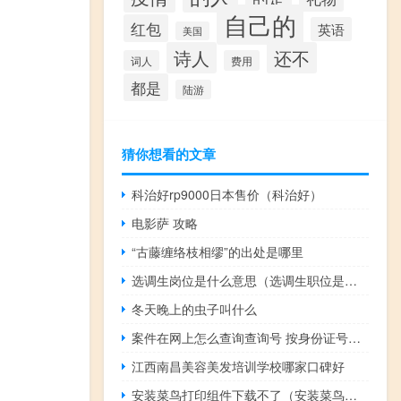
自己的
红包
英语
美国
诗人
还不
词人
费用
都是
陆游
猜你想看的文章
科治好rp9000日本售价（科治好）
电影萨 攻略
“古藤缠络枝相缪”的出处是哪里
选调生岗位是什么意思（选调生职位是什么意思）
冬天晚上的虫子叫什么
案件在网上怎么查询查询号 按身份证号码查询案件
江西南昌美容美发培训学校哪家口碑好
安装菜鸟打印组件下载不了（安装菜鸟打印组件下载）