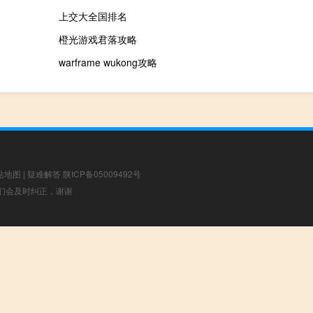
上交大全国排名
橙光游戏君落攻略
warframe wukong攻略
站地图
|
疑难解答
陕ICP备05009492号
，我们会及时纠正，谢谢