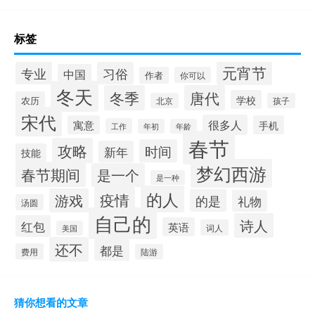
标签
元宵节
专业
习俗
中国
作者
你可以
冬天
冬季
唐代
学校
农历
北京
孩子
宋代
很多人
寓意
手机
工作
年初
年龄
春节
攻略
时间
新年
技能
梦幻西游
春节期间
是一个
是一种
的人
疫情
游戏
的是
礼物
汤圆
自己的
诗人
红包
英语
词人
美国
还不
都是
费用
陆游
猜你想看的文章