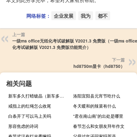
本文到此分享完毕，希望对大家有所帮助。
网络标签：
企业发展
我为
都不
上一篇
一级ms office无纸化考试破解版 V2021.3 免费版（一级ms offic
化考试破解版 V2021.3 免费版功能简介）
下一篇
hd8750m显卡（hd8750）
相关问题
新车多久打蜡镀晶（新车多久打蜡）
洛阳宜阳县元宵节吃什么
戒指上的红绳怎么收尾
冬天暖和的辣菜有什么
白条开了可以马上关吗
“君在南山南”的出处是哪里
形容焦虑的诗词
春节怎么和女朋友拜年作文
春节武汉有灯光秀嘛吗
父母过年还回家吗英语