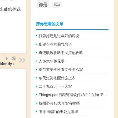
都是
陆游
推出能给你选
猜你想看的文章
打牌好还是过年好的说说
批评不孝的霸气句子
奇迹暖暖攻略平民搭配攻略
下一篇
人多大年龄花眼
idently）
春节前安全检查文件怎么写
冬天短裙搭配什么上衣
二千九百五十一大写
Things(ipad日程管理软件) V2.2.3 for iPad 越狱版（Things(ipad日程管理软件) V2.2.3 for iPad 越狱版功能简介）
杭州必买10大年货有哪些
“明仲季蒙”的出处是哪里