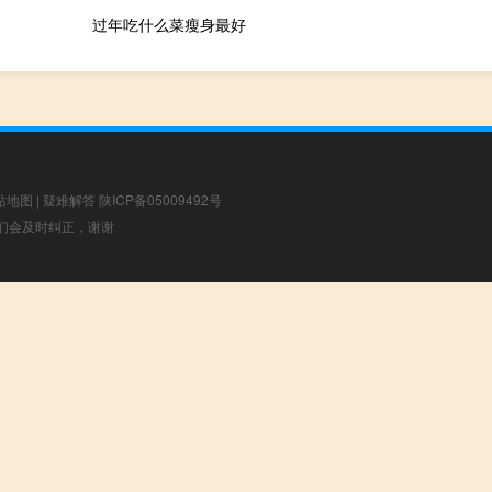
过年吃什么菜瘦身最好
站地图
|
疑难解答
陕ICP备05009492号
，我们会及时纠正，谢谢