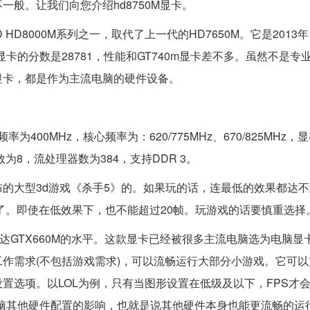
般。让我们向您介绍hd8750M显卡。
MD HD8000M系列之一，取代了上一代的HD7650M。它是2013
测时，显卡的分数是28781，性能和GT740m显卡差不多。虽然不是
显卡，都是作为主流电脑的硬件设备。
MDAC频率为400MHz，核心频率为：620/775MHz、670/825MHz
数为8，流处理器数为384，支持DDR 3。
如新发布的大型3d游戏《杀手5》的。如果玩的话，连最低的效果都达
难了。即使在低效果下，也不能超过20帧。玩游戏的话要慎重选择
伟达GTX660M的水平。这款显卡已经被很多主流电脑选为电脑显
作需求(不包括游戏需求)，可以流畅运行大部分小游戏。它可以
选项。以LOL为例，只有当图形设置在低级及以下，FPS才会
脑其他硬件配置的影响，也就是说其他硬件本身也能更流畅的运行