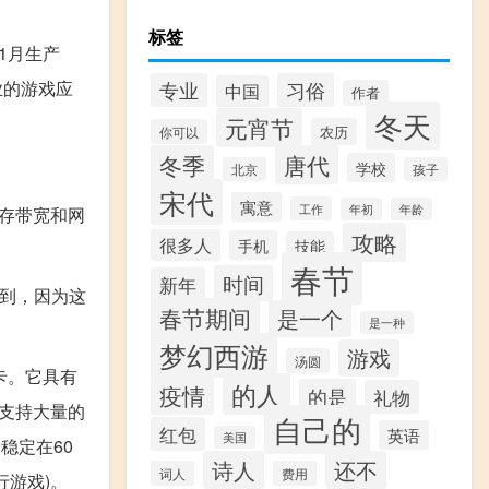
标签
年1月生产
专业
习俗
专业的游戏应
中国
作者
冬天
元宵节
农历
你可以
冬季
唐代
学校
北京
孩子
宋代
寓意
工作
年初
年龄
，显存带宽和网
攻略
很多人
手机
技能
春节
时间
新年
不到，因为这
春节期间
是一个
是一种
。
梦幻西游
游戏
汤圆
卡。它具有
的人
疫情
的是
礼物
支持大量的
自己的
红包
英语
美国
稳定在60
诗人
还不
词人
费用
游戏)。