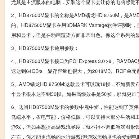
尤其是主流版本的电脑，安装这个显卡会让你的电脑感觉不一
2、HD87500M显卡的全称是AMD镭龙HD 8750M，是A
的。HD87500M显卡在用3DMARK Vantege软件评
用和显卡，但是在动画渲染方面非常出色。像这个系列的
3、HD87500M显卡通用参数：
4、HD87500M显卡接口为PCI Express 3.0 x8，RA
速达到64GB/s，显存容量也很大，为2048MB。ROP单元
5、AMD镭龙HD 8750M:这款显卡可以玩18帧，不
个显卡根本达不到30帧。如果高级效果是50帧，那就更
6、边肖HD87500M显卡的参数中规中矩，性能达到了英
低端水平，省电节能，价格低廉，可以支持大部分生活和工
游戏，但如果想提高游戏流畅度，就不得不调低游戏图形设置
左右，你才能更流畅的运行游戏(但游戏流畅度也会受到电