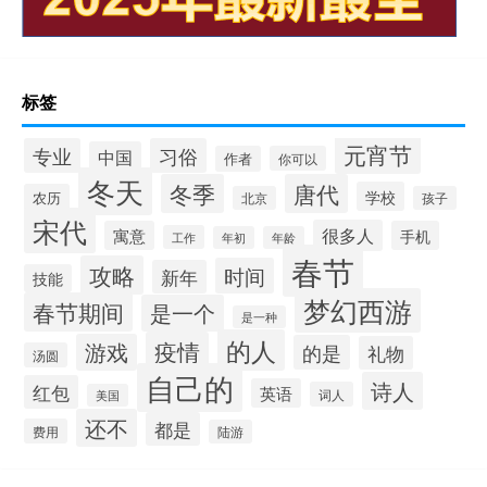
标签
元宵节
专业
习俗
中国
作者
你可以
冬天
冬季
唐代
学校
农历
北京
孩子
宋代
很多人
寓意
手机
工作
年初
年龄
春节
攻略
时间
新年
技能
梦幻西游
春节期间
是一个
是一种
的人
疫情
游戏
的是
礼物
汤圆
自己的
诗人
红包
英语
词人
美国
还不
都是
费用
陆游