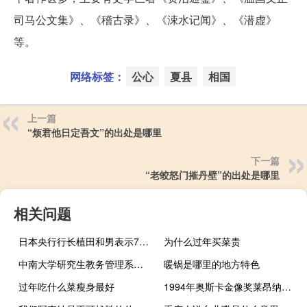
司马公文集》、《稽古录》、《涑水记闻》、《潜虚》
等。
网络标签：
公心
夏县
相国
上一篇
“烦君他日定吾文”的出处是哪里
下一篇
“老蛟怒门摧丹壁”的出处是哪里
相关问题
日本央行行长植田和男表示7月调整收益率曲线控制（YCC）旨在避免日本央行在通胀预期上升时被迫放弃YCC的情况
为什么过年买菜贵
中南大学研究生教务管理系统入口（中南大学研究生教务管理系统）
暖锅是哪里的地方特色
过年吃什么菜瘦身最好
1994年奥斯卡金像奖莱昂纳多（莱昂纳多迪卡普里奥-第88届奥斯卡金像奖最佳男主角介绍）