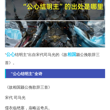
公心
相国
“
结明主”出自宋代司马光的《故
颍公挽歌辞三
首》。
“公心结明主”全诗
《故相国颍公挽歌辞三首》
宋代 司马光
儒衣临绝塞，庙略运奇兵。