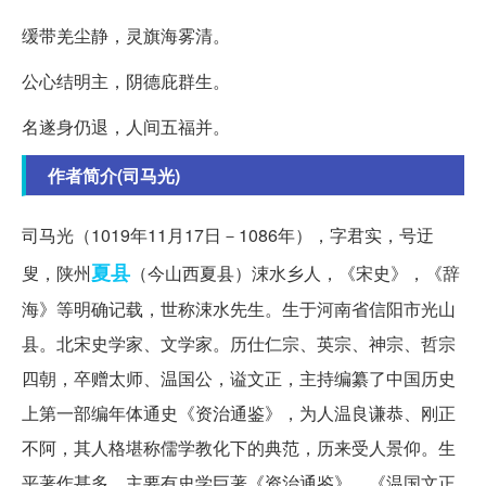
缓带羌尘静，灵旗海雾清。
公心结明主，阴德庇群生。
名遂身仍退，人间五福并。
作者简介(司马光)
司马光（1019年11月17日－1086年），字君实，号迂
夏县
叟，陕州
（今山西夏县）涑水乡人，《宋史》，《辞
海》等明确记载，世称涑水先生。生于河南省信阳市光山
县。北宋史学家、文学家。历仕仁宗、英宗、神宗、哲宗
四朝，卒赠太师、温国公，谥文正，主持编纂了中国历史
上第一部编年体通史《资治通鉴》，为人温良谦恭、刚正
不阿，其人格堪称儒学教化下的典范，历来受人景仰。生
平著作甚多，主要有史学巨著《资治通鉴》、《温国文正