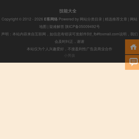
技能大全
Copyright © 2012 - 2026
E客网络
Powered by
网站分类目录
|
精选推荐文章
|
网站
地图
|
疑难解答
陕ICP备05009492号
声明：本站内容来自互联网，如信息有错误可发邮件到f_fb#foxmail.com说明，我们
会及时纠正，谢谢
本站仅为个人兴趣爱好，不接盈利性广告及商业合作
小男孩