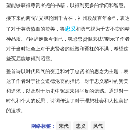
望能够获得尊贵者尧的书籍，以得到更多的学问和智慧。
接下来的两句\"义胆轮囷千古在，神州攻战百年余\"，表达
忠义
了对于英勇热血的赞美，将
和勇气视为千古不变的精
神品质。\"诬辞逆像今俱已，犹恐忠贤恨未祛\"暗示了作者
对于当时社会上对于忠贤者的诋毁和冤枉的不满，希望这
些冤屈能够得到昭雪。
整首诗以时代风气的变迁和对于忠贤者的思念为主题，表
达了作者对于社会道德沦丧的担忧，对于忠义精神的赞美
和追求，以及对于历史中冤屈未得平反的遗憾。通过对于
时代和个人的反思，诗词传达了对于理想社会和人性美好
的追求。
网络标签：
宋代
忠义
风气