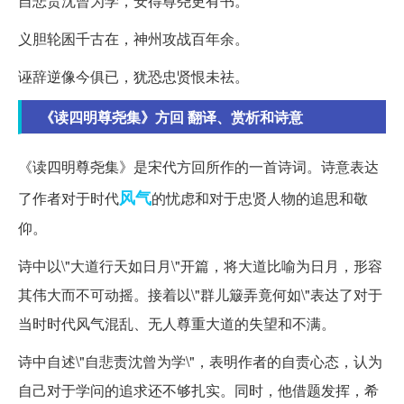
自悲责沈曾为学，安得尊尧更有书。
义胆轮囷千古在，神州攻战百年余。
诬辞逆像今俱已，犹恐忠贤恨未祛。
《读四明尊尧集》方回 翻译、赏析和诗意
《读四明尊尧集》是宋代方回所作的一首诗词。诗意表达
风气
了作者对于时代
的忧虑和对于忠贤人物的追思和敬
仰。
诗中以\"大道行天如日月\"开篇，将大道比喻为日月，形容
其伟大而不可动摇。接着以\"群儿簸弄竟何如\"表达了对于
当时时代风气混乱、无人尊重大道的失望和不满。
诗中自述\"自悲责沈曾为学\"，表明作者的自责心态，认为
自己对于学问的追求还不够扎实。同时，他借题发挥，希