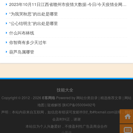
2023年10月11日江西省赣州市疫情大数据-今日/今天疫情全网搜索最新实时消息动态情况通知播报
“为我哭秋思”的出处是哪里
“公心结明主”的出处是哪里
什么叫布林线
你智商有多少天过年
葫芦岛属哪管
技能大全
Copyright © 2012 - 2026
E客网络
Powered by
网站分类目录
|
精选推荐文章
|
网站
地图
|
疑难解答
陕ICP备05009492号
声明：本站内容来自互联网，如信息有错误可发邮件到f_fb#foxmail.com说明，我们
会及时纠正，谢谢
本站仅为个人兴趣爱好，不接盈利性广告及商业合作
小男孩