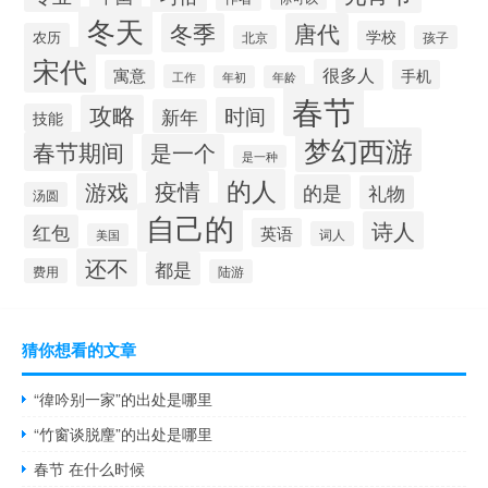
冬天
冬季
唐代
学校
农历
北京
孩子
宋代
很多人
寓意
手机
工作
年初
年龄
春节
攻略
时间
新年
技能
梦幻西游
春节期间
是一个
是一种
的人
疫情
游戏
的是
礼物
汤圆
自己的
诗人
红包
英语
词人
美国
还不
都是
费用
陆游
猜你想看的文章
“徫吟别一家”的出处是哪里
“竹窗谈脱麈”的出处是哪里
春节 在什么时候