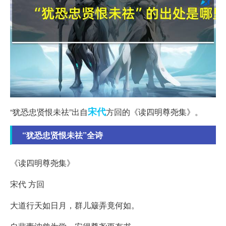
宋代
“犹恐忠贤恨未祛”出自
方回的《读四明尊尧集》。
“犹恐忠贤恨未祛”全诗
《读四明尊尧集》
宋代 方回
大道行天如日月，群儿簸弄竟何如。