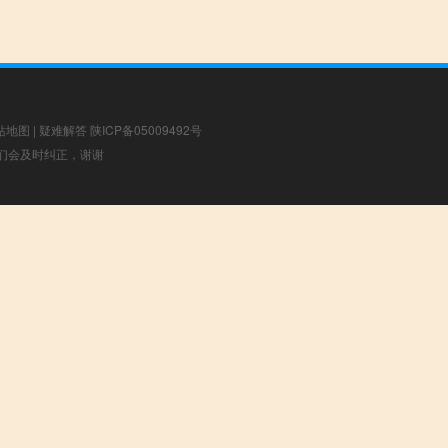
站地图
|
疑难解答
陕ICP备05009492号
，我们会及时纠正，谢谢