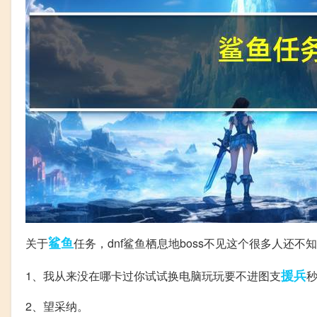
鲨鱼
关于
任务，dnf鲨鱼栖息地boss不见这个很多人
援兵
1、我从来没在哪卡过你试试换电脑玩玩要不进图支
2、望采纳。