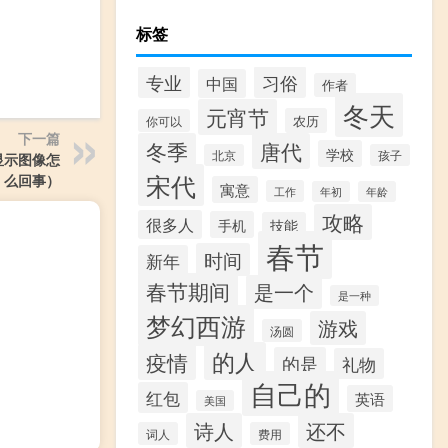
标签
专业
习俗
中国
作者
冬天
元宵节
农历
你可以
下一篇
冬季
唐代
学校
北京
孩子
显示图像怎
宋代
么回事）
寓意
工作
年初
年龄
攻略
很多人
手机
技能
春节
时间
新年
春节期间
是一个
是一种
梦幻西游
游戏
汤圆
的人
疫情
的是
礼物
自己的
红包
英语
美国
诗人
还不
词人
费用