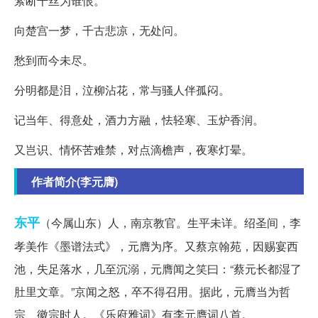
萦断千丝为谁恨。
向楚宫一梦，千古悲凉，无处问。
愁到而今未尽。
分明都是泪，泣柳沾花，常与骚人伴孤闷。
记当年、得意处，酒力方融，怯轻寒、玉炉香润。
又岂识、情怀苦难禁，对点滴檐声，夜寒灯晕。
作者简介(李元膺)
东平
（今属山东）人，南京教官。生平未详。绍圣间，李
孝美作《墨谱法式》，元膺为序。又蔡京翰苑，因赐宴西
池，失足落水，几至沉溺，元膺闻之笑曰：“蔡元长都湿了
肚里文章。”京闻之怒，卒不得召用。据此，元膺当为哲
宗、徽宗时人。《乐府雅词》有李元膺词八首。