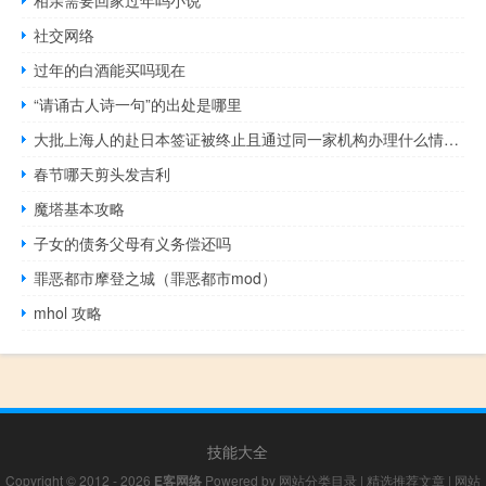
社交网络
过年的白酒能买吗现在
“请诵古人诗一句”的出处是哪里
大批上海人的赴日本签证被终止且通过同一家机构办理什么情况？ 到底什么情况呢
春节哪天剪头发吉利
魔塔基本攻略
子女的债务父母有义务偿还吗
罪恶都市摩登之城（罪恶都市mod）
mhol 攻略
技能大全
Copyright © 2012 - 2026
E客网络
Powered by
网站分类目录
|
精选推荐文章
|
网站