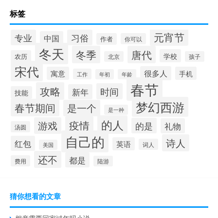
标签
元宵节
专业
习俗
中国
作者
你可以
冬天
冬季
唐代
学校
农历
北京
孩子
宋代
很多人
寓意
手机
工作
年初
年龄
春节
攻略
时间
新年
技能
梦幻西游
春节期间
是一个
是一种
的人
疫情
游戏
的是
礼物
汤圆
自己的
诗人
红包
英语
词人
美国
还不
都是
费用
陆游
猜你想看的文章
相亲需要回家过年吗小说