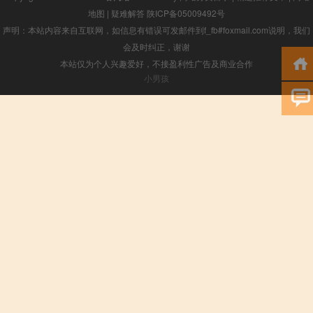
地图
|
疑难解答
陕ICP备05009492号
声明：本站内容来自互联网，如信息有错误可发邮件到f_fb#foxmail.com说明，我们
会及时纠正，谢谢
本站仅为个人兴趣爱好，不接盈利性广告及商业合作
小男孩