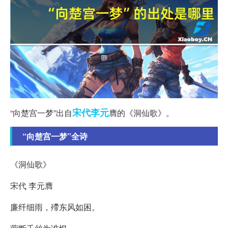
宋代
李元
“向楚宫一梦”出自
膺的《洞仙歌》。
“向楚宫一梦”全诗
《洞仙歌》
宋代 李元膺
廉纤细雨，殢东风如困。