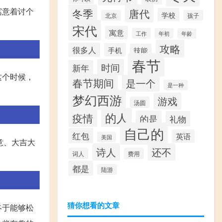
寓意着讨个
冬季
唐代
学校
北京
孩子
宋代
寓意
工作
年初
年龄
攻略
很多人
手机
技能
春节
时间
新年
这个时候，
春节期间
是一个
是一种
梦幻西游
游戏
汤圆
的人
疫情
的是
礼物
自己的
红包
英语
美国
意、大吉大
诗人
还不
词人
费用
都是
陆游
猜你想看的文章
终于能够松