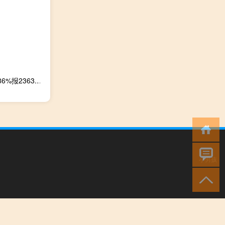
韩国KOSPI指数10月25日（周三）收盘下跌20.42点跌幅0.86%报2363.09点
小男孩