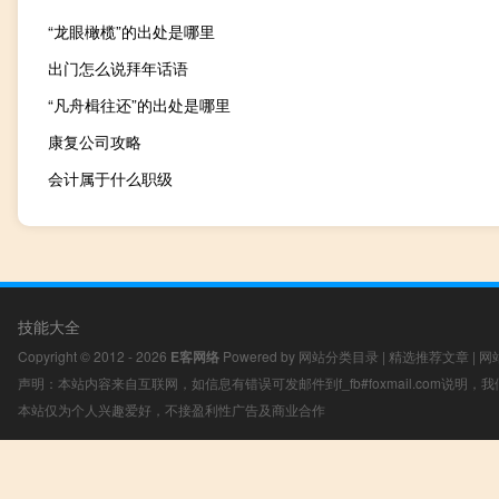
“龙眼橄榄”的出处是哪里
出门怎么说拜年话语
“凡舟楫往还”的出处是哪里
康复公司攻略
会计属于什么职级
技能大全
Copyright © 2012 - 2026
E客网络
Powered by
网站分类目录
|
精选推荐文章
|
网
声明：本站内容来自互联网，如信息有错误可发邮件到f_fb#foxmail.com说明
本站仅为个人兴趣爱好，不接盈利性广告及商业合作