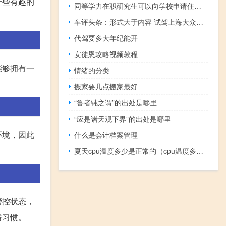
一些有趣的
同等学力在职研究生可以向学校申请住宿吗
车评头条：形式大于内容 试驾上海大众全新Cross Polo
代驾要多大年纪能开
安徒恩攻略视频教程
能够拥有一
情绪的分类
搬家要几点搬家最好
“鲁者钝之谓”的出处是哪里
“应是诸天观下界”的出处是哪里
环境，因此
什么是会计档案管理
夏天cpu温度多少是正常的（cpu温度多少是正常的）
管控状态，
俗习惯。