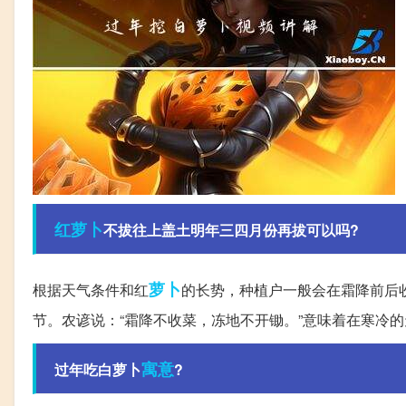
红萝卜
不拔往上盖土明年三四月份再拔可以吗?
萝卜
根据天气条件和红
的长势，种植户一般会在霜降前后
节。农谚说：“霜降不收菜，冻地不开锄。”意味着在寒冷
寓意
过年吃白萝卜
?