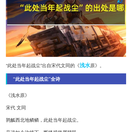
浅水
“此处当年起战尘”出自宋代文同的《
原》。
“此处当年起战尘”全诗
《浅水原》
宋代 文同
鹑觚西北地鳞鳞，此处当年起战尘。