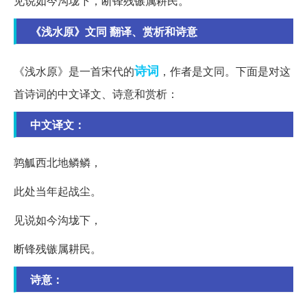
见说如今沟垅下，断锋残镞属耕民。
《浅水原》文同 翻译、赏析和诗意
诗词
《浅水原》是一首宋代的
，作者是文同。下面是对这
首诗词的中文译文、诗意和赏析：
中文译文：
鹑觚西北地鳞鳞，
此处当年起战尘。
见说如今沟垅下，
断锋残镞属耕民。
诗意：