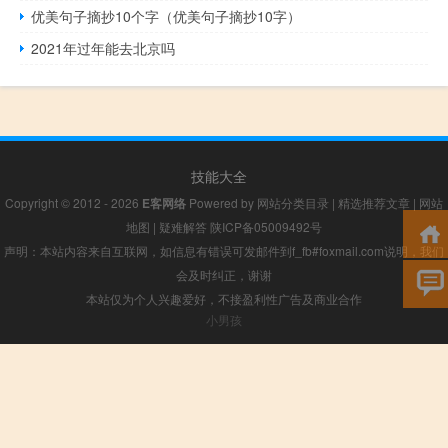
优美句子摘抄10个字（优美句子摘抄10字）
2021年过年能去北京吗
技能大全
Copyright © 2012 - 2026
E客网络
Powered by
网站分类目录
|
精选推荐文章
|
网站
地图
|
疑难解答
陕ICP备05009492号
声明：本站内容来自互联网，如信息有错误可发邮件到f_fb#foxmail.com说明，我们
会及时纠正，谢谢
本站仅为个人兴趣爱好，不接盈利性广告及商业合作
小男孩