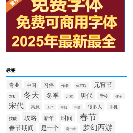
标签
元宵节
专业
习俗
中国
作者
你可以
冬天
冬季
唐代
学校
农历
北京
孩子
宋代
很多人
寓意
手机
工作
年初
年龄
春节
攻略
时间
新年
技能
梦幻西游
春节期间
是一个
是一种