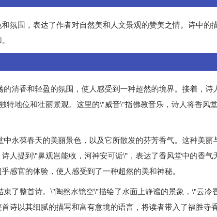
色和氛围，表达了作者对自然美和人文景观的赞美之情。诗中的
和。
飘荡的清香和轻盈的氛围，使人感受到一种超然的境界。接着，诗人
独特地位和壮丽景观。这里的\"威音\"指佛教音乐，诗人将香风
香风堂中永葆春天的美丽景色，以及它所散发的芬芳香气。这种美丽
诗人提到\"鼻观岂能收，河神安可诟\"，表达了香风堂中的香气
超乎感官的体验，使人感受到了一种超然的美和神秘。
束了整首诗。\"陶然水镜空\"描绘了水面上静谧的景象，\"云冷香
整首诗以其细腻的描写和富有意境的语言，将读者带入了福胜寺