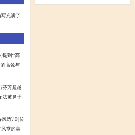
描写充满了
提到\"高
堂的高耸与
与芬芳超越
无法被鼻子
风透\"则传
香风堂的美