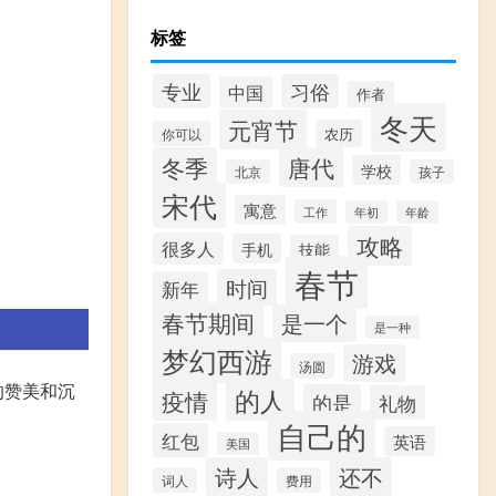
标签
专业
习俗
中国
作者
冬天
元宵节
农历
你可以
冬季
唐代
学校
北京
孩子
宋代
寓意
工作
年初
年龄
攻略
很多人
手机
技能
春节
时间
新年
春节期间
是一个
是一种
梦幻西游
游戏
汤圆
的赞美和沉
的人
疫情
的是
礼物
自己的
红包
英语
美国
诗人
还不
词人
费用