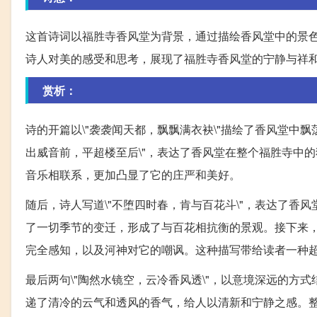
这首诗词以福胜寺香风堂为背景，通过描绘香风堂中的景
诗人对美的感受和思考，展现了福胜寺香风堂的宁静与祥
赏析：
诗的开篇以\"袭袭闻天都，飘飘满衣袂\"描绘了香风堂中
出威音前，平超楼至后\"，表达了香风堂在整个福胜寺中的
音乐相联系，更加凸显了它的庄严和美好。
随后，诗人写道\"不堕四时春，肯与百花斗\"，表达了
了一切季节的变迁，形成了与百花相抗衡的景观。接下来，
完全感知，以及河神对它的嘲讽。这种描写带给读者一种
最后两句\"陶然水镜空，云冷香风透\"，以意境深远的方式结
递了清冷的云气和透风的香气，给人以清新和宁静之感。