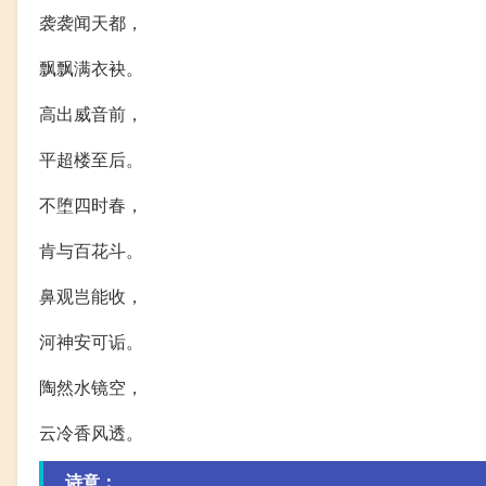
袭袭闻天都，
飘飘满衣袂。
高出威音前，
平超楼至后。
不堕四时春，
肯与百花斗。
鼻观岂能收，
河神安可诟。
陶然水镜空，
云冷香风透。
诗意：