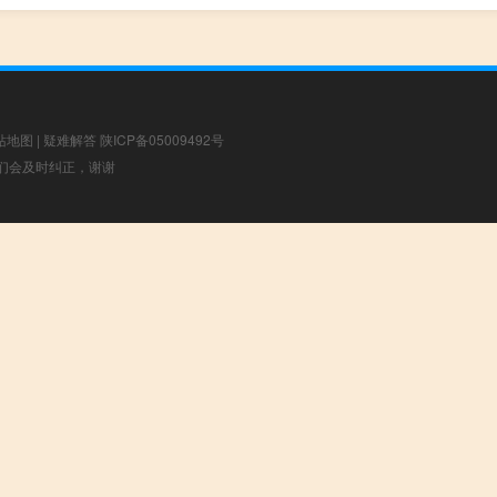
站地图
|
疑难解答
陕ICP备05009492号
，我们会及时纠正，谢谢