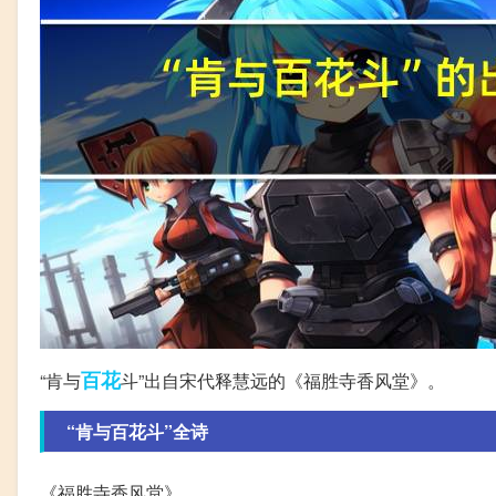
百花
“肯与
斗”出自宋代释慧远的《福胜寺香风堂》。
“肯与百花斗”全诗
《福胜寺香风堂》