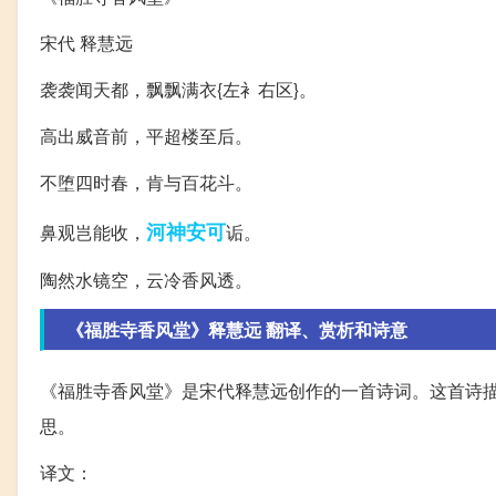
宋代 释慧远
袭袭闻天都，飘飘满衣{左衤右区}。
高出威音前，平超楼至后。
不堕四时春，肯与百花斗。
河神
安可
鼻观岂能收，
诟。
陶然水镜空，云冷香风透。
《福胜寺香风堂》释慧远 翻译、赏析和诗意
《福胜寺香风堂》是宋代释慧远创作的一首诗词。这首诗
思。
译文：